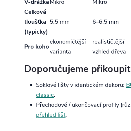
V‑drážka
Mikro
Mikro
Celková
tloušťka
5,5 mm
6–6,5 mm
(typicky)
ekonomičtější
realističtější
Pro koho
varianta
vzhled dřeva
Doporučujeme přikoupit
Soklové lišty v identickém dekoru:
B
classic
.
Přechodové / ukončovací profily (růz
přehled lišt
.