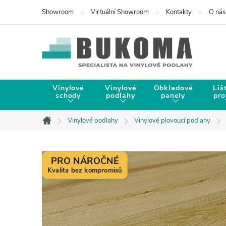
Showroom
Virtuální Showroom
Kontakty
O nás
Vinylové
Vinylové
Obkladové
Liš
schody
podlahy
panely
pro
Vinylové podlahy
Vinylové plovoucí podlahy
Domů
PRO NÁROČNÉ