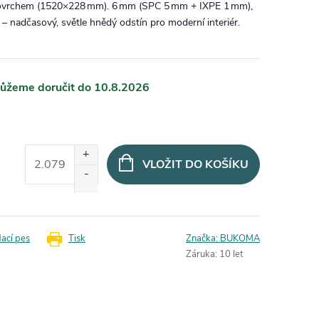
 povrchem (1520×228 mm). 6 mm (SPC 5 mm + IXPE 1 mm),
I – nadčasový, světle hnědý odstín pro moderní interiér.
10.8.2026
VLOŽIT DO KOŠÍKU
dací pes
Tisk
Značka:
BUKOMA
Záruka
:
10 let