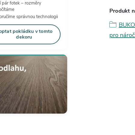
í pár fotek – rozměry
očítáme
Produkt n
ručíme správnou technologii
BUKOM
optat pokládku v tomto
pro náro
dekoru