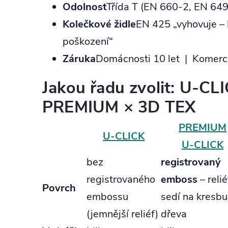
Odolnost
Třída T (EN 660‑2, EN 64
Kolečkové židle
EN 425 „vyhovuje – 
poškození“
Záruka
Domácnosti 10 let | Komerce
Jakou řadu zvolit: U‑CL
PREMIUM × 3D TEX
PREMIUM
U‑CLICK
U‑CLICK
bez
registrovaný
registrovaného
emboss
– relié
Povrch
embossu
sedí na kresbu
(jemnější reliéf)
dřeva