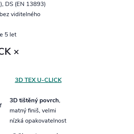
9), DS (EN 13893)
bez viditelného
 5 let
ICK ×
3D TEX U‑CLICK
3D tištěný povrch
,
f
matný finiš, velmi
nízká opakovatelnost