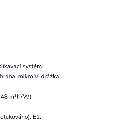
klikávací systém
hrana, mikro V‑drážka
,048 m²K/W)
detekováno), E1,