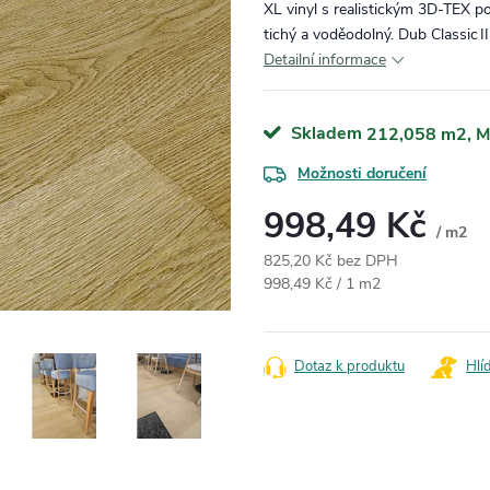
XL vinyl s realistickým 3D‑TEX
tichý a voděodolný. Dub Classic I
Detailní informace
Skladem
212,058 m2
Možnosti doručení
998,49 Kč
/ m2
825,20 Kč bez DPH
Měrná cena:
998,49 Kč / 1 m2
Dotaz k produktu
Hlí