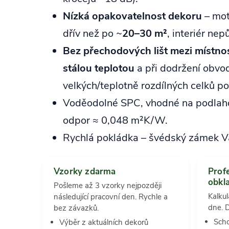
Nízká opakovatelnost dekoru
– mot
dřív než po ~
20–30 m²
, interiér ne
Bez přechodových lišt mezi místno
stálou teplotou
a při dodržení obvod
velkých/teplotně rozdílných celků p
Voděodolné SPC, vhodné na podlahov
odpor ≈ 0,048 m²K/W.
Rychlá pokládka – švédský zámek V
Vzorky zdarma
Prof
obkl
Pošleme až 3 vzorky nejpozději
Kalku
následující pracovní den. Rychle a
dne. 
bez závazků.
Scho
Výběr z aktuálních dekorů