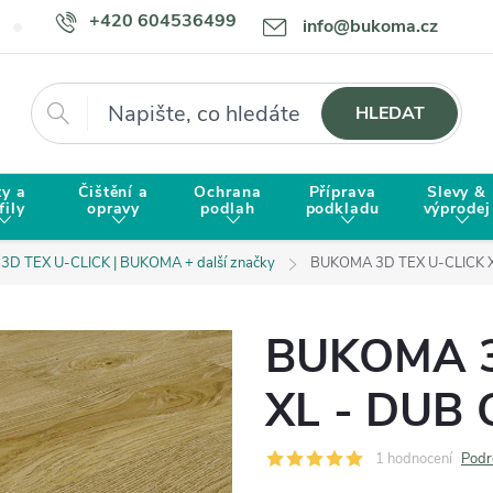
+420 604536499
info@bukoma.cz
Doprava a platba
Proč zvolit BUKOMU?
Hledat
HLEDAT
ty a
Čištění a
Ochrana
Příprava
Slevy &
fily
opravy
podlah
podkladu
výprodej
3D TEX U-CLICK | BUKOMA + další značky
BUKOMA 3D TEX U-CLICK XL
BUKOMA 3
XL - DUB 
1 hodnocení
Podr