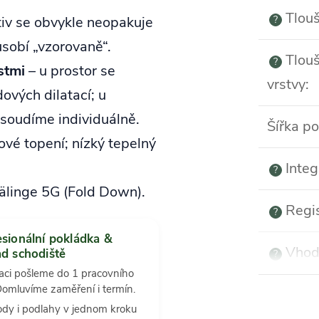
Tlouš
iv se obvykle neopakuje
?
působí „vzorovaně“.
Tlouš
?
stmi
– u prostor se
vrstvy
:
ových dilatací; u
osoudíme individuálně.
Šířka p
é topení; nízký tepelný
Integ
?
älinge 5G (Fold Down).
Regi
?
esionální pokládka &
Vhod
ad schodiště
?
laci pošleme do 1 pracovního
Domluvíme zaměření i termín.
dy i podlahy v jednom kroku