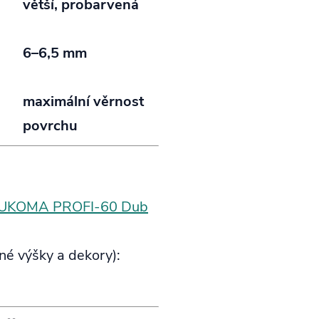
větší, probarvená
6–6,5 mm
maximální věrnost
povrchu
UKOMA PROFI‑60 Dub
né výšky a dekory):