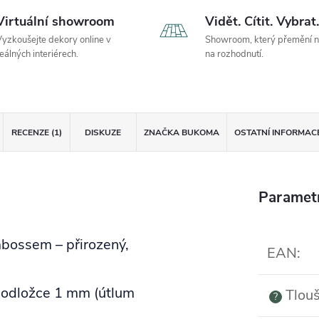
Virtuální showroom
Vidět. Cítit. Vybrat.
yzkoušejte dekory online v
Showroom, který přemění 
eálných interiérech.
na rozhodnutí.
RECENZE (1)
DISKUZE
ZNAČKA
BUKOMA
OSTATNÍ INFORMAC
Paramet
bossem – přirozený,
EAN
:
podložce 1 mm (útlum
Tlouš
?