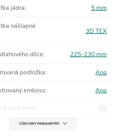
ťka jádra
:
5 mm
ťka nášlapné
3D TEX
odlahového dílce
:
225-230 mm
rovaná podložka
:
Ano
strovaný emboss
:
Ano
né na schody
:
Ne
VŠECHNY PARAMETRY