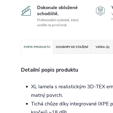
Dokonale obložené
schodiště.
V
r
Profesionální výsledek, který
uvidíte na první krok.
POPIS PRODUKTU
SOUBORY KE STAŽENÍ
VIDEA (1)
Detailní popis produktu
XL lamela s realistickým 3D‑TEX em
matný povrch.
Tichá chůze díky integrované IXPE 
kročejů ~18 dB).