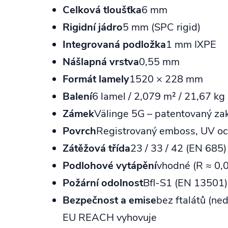
Celková tloušťka
6 mm
Rigidní jádro
5 mm (SPC rigid)
Integrovaná podložka
1 mm IXPE
Nášlapná vrstva
0,55 mm
Formát lamely
1520 × 228 mm
Balení
6 lamel / 2,079 m² / 21,67 kg
Zámek
Välinge 5G – patentovaný za
Povrch
Registrovaný emboss, UV oc
Zátěžová třída
23 / 33 / 42 (EN 685)
Podlohové vytápění
vhodné (R ≈ 0
Požární odolnost
Bfl‑S1 (EN 13501)
Bezpečnost a emise
bez ftalátů (ne
EU REACH vyhovuje