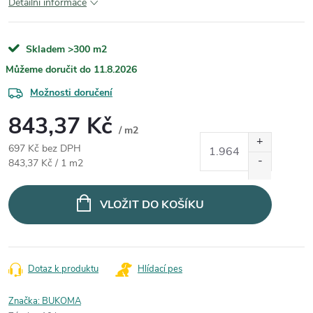
Detailní informace
Skladem
>300 m2
11.8.2026
Možnosti doručení
843,37 Kč
/ m2
697 Kč bez DPH
Měrná cena:
843,37 Kč / 1 m2
VLOŽIT DO KOŠÍKU
Dotaz k produktu
Hlídací pes
Značka:
BUKOMA