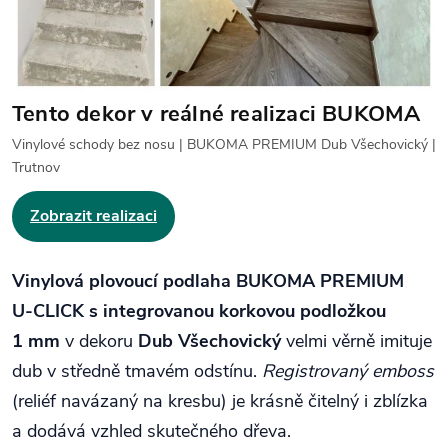
Tento dekor v reálné realizaci BUKOMA
Vinylové schody bez nosu | BUKOMA PREMIUM Dub Všechovický |
Trutnov
Zobrazit realizaci
Vinylová plovoucí podlaha BUKOMA PREMIUM
U‑CLICK s integrovanou korkovou podložkou
1 mm
v dekoru
Dub Všechovický
velmi věrně imituje
dub v středně tmavém odstínu.
Registrovaný emboss
(reliéf navázaný na kresbu) je krásně čitelný i zblízka
a dodává vzhled skutečného dřeva.