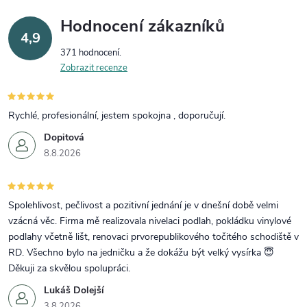
Hodnocení zákazníků
4,9
371 hodnocení
Zobrazit recenze
Rychlé, profesionální, jestem spokojna , doporučují.
Dopitová
8.8.2026
Spolehlivost, pečlivost a pozitivní jednání je v dnešní době velmi
vzácná věc. Firma mě realizovala nivelaci podlah, pokládku vinylové
podlahy včetně lišt, renovaci prvorepublikového točitého schodiště v
RD. Všechno bylo na jedničku a že dokážu být velký vysírka 😇
Děkuji za skvělou spolupráci.
Lukáš Dolejší
3.8.2026