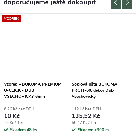
doporučujeme ještě dokoupit
VZOREK
Vzorek – BUKOMA PREMIUM
Soklová lišta BUKOMA
U-CLICK - DUB
PROFI-60, dekor Dub
VŠECHOVICKÝ 6mm
Všechovický
8,26 Kč bez DPH
112 Kč bez DPH
10 Kč
135,52 Kč
Měrná cena:
Měrná cena:
10 Kč / 1 ks
56,47 Kč / 1 m
Skladem
48 ks
Skladem
>300 m