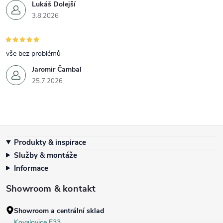
Lukáš Dolejší
3.8.2026
vše bez problémů
Jaromir Čambal
25.7.2026
Zápatí
Produkty & inspirace
Služby & montáže
Informace
Showroom & kontakt
Showroom a centrální sklad
Kovalovice E33