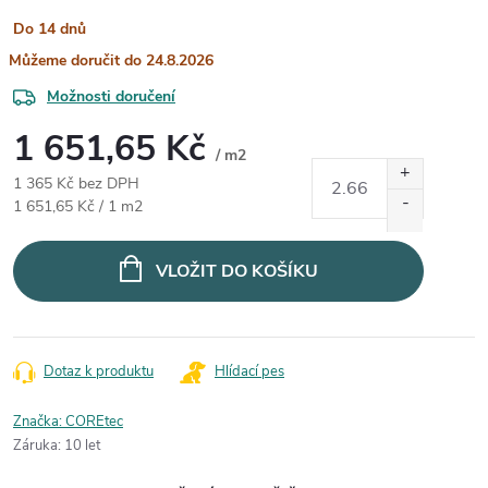
Do 14 dnů
24.8.2026
Možnosti doručení
1 651,65 Kč
/ m2
1 365 Kč bez DPH
Měrná cena:
1 651,65 Kč / 1 m2
VLOŽIT DO KOŠÍKU
Dotaz k produktu
Hlídací pes
Značka:
COREtec
Záruka
:
10 let