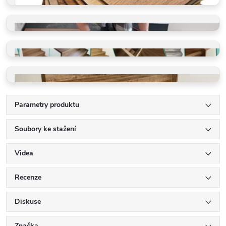
VZORKY ZDARMA
Dotkněte se kvality
PROFI POKLÁDKA
Rychle a precizně
GALERIE REALIZACÍ
Schody, podlahy, detaily
VINYLOVÉ SCHODY
Ohyby, LED, detaily
Parametry produktu
Soubory ke stažení
Videa
Recenze
Diskuse
Značka