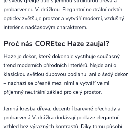
je světlý greige dub s jemnou strukturou dřeva a
probarvenou V-drážkou. Elegantní neutrální odstín
opticky zvětšuje prostor a vytváří moderní, vzdušný
interiér s nadčasovým charakterem.
Proč nás COREtec Haze zaujal?
Haze je dekor, který dokonale vystihuje současný
trend moderních přírodních interiérů. Nejde ani o
klasickou světlou dubovou podlahu, ani o šedý dekor
– nachází se přesně mezi nimi a vytváří velmi
příjemný neutrální základ pro celý prostor.
Jemná kresba dřeva, decentní barevné přechody a
probarvená V-drážka dodávají podlaze elegantní
vzhled bez výrazných kontrastů. Díky tomu působí