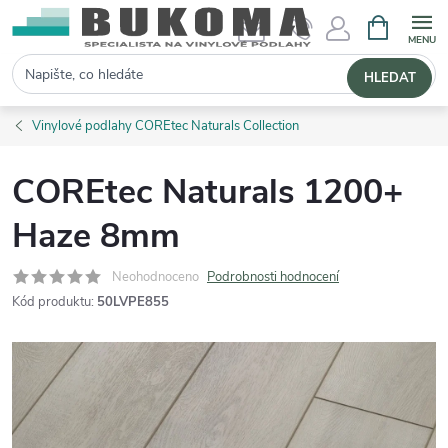
NÁKUPNÍ 
Hledat
HLEDAT
Vinylové podlahy COREtec Naturals Collection
COREtec Naturals 1200+
Haze 8mm
Neohodnoceno
Podrobnosti hodnocení
Kód produktu:
50LVPE855