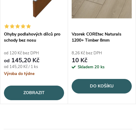
Ohyby podlahových dílců pro
Vzorek COREtec Naturals
schody bez nosu
1200+ Timber 8mm
od 120 Kč bez DPH
8,26 Kč bez DPH
145,20 Kč
10 Kč
od
Měrná cena:
od 145,20 Kč / 1 ks
Skladem
20 ks
Výroba do týdne
DO KOŠÍKU
ZOBRAZIT