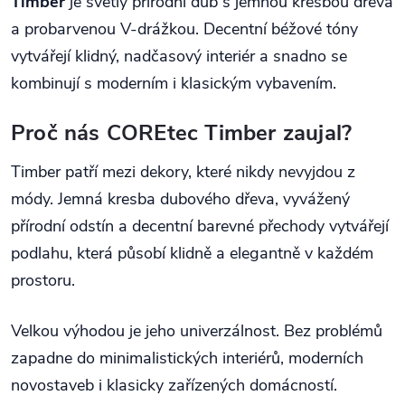
Timber
je světlý přírodní dub s jemnou kresbou dřeva
a probarvenou V-drážkou. Decentní béžové tóny
vytvářejí klidný, nadčasový interiér a snadno se
kombinují s moderním i klasickým vybavením.
Proč nás COREtec Timber zaujal?
Timber patří mezi dekory, které nikdy nevyjdou z
módy. Jemná kresba dubového dřeva, vyvážený
přírodní odstín a decentní barevné přechody vytvářejí
podlahu, která působí klidně a elegantně v každém
prostoru.
Velkou výhodou je jeho univerzálnost. Bez problémů
zapadne do minimalistických interiérů, moderních
novostaveb i klasicky zařízených domácností.