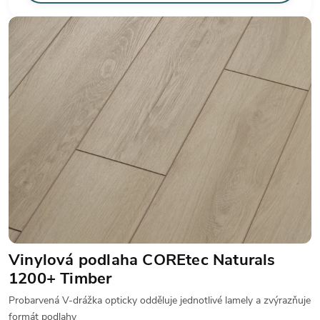
Vinylová podlaha COREtec Naturals
1200+ Timber
Probarvená V-drážka opticky odděluje jednotlivé lamely a zvýrazňuje
formát podlahy