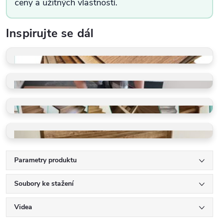
ceny a užitných vlastností.
Inspirujte se dál
VZORKY ZDARMA
Dotkněte se kvality
PROFI POKLÁDKA
Rychle a precizně
GALERIE REALIZACÍ
Schody, podlahy, detaily
VINYLOVÉ SCHODY
Ohyby, LED, detaily
Parametry produktu
Soubory ke stažení
Videa