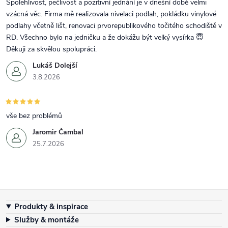
Spolehlivost, pečlivost a pozitivní jednání je v dnešní době velmi
vzácná věc. Firma mě realizovala nivelaci podlah, pokládku vinylové
podlahy včetně lišt, renovaci prvorepublikového točitého schodiště v
RD. Všechno bylo na jedničku a že dokážu být velký vysírka 😇
Děkuji za skvělou spolupráci.
Lukáš Dolejší
3.8.2026
vše bez problémů
Jaromir Čambal
25.7.2026
Zápatí
Produkty & inspirace
Služby & montáže