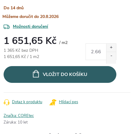
Do 14 dnů
20.8.2026
Možnosti doručení
1 651,65 Kč
/ m2
1 365 Kč bez DPH
Měrná cena:
1 651,65 Kč / 1 m2
VLOŽIT DO KOŠÍKU
Dotaz k produktu
Hlídací pes
Značka:
COREtec
Záruka
:
10 let