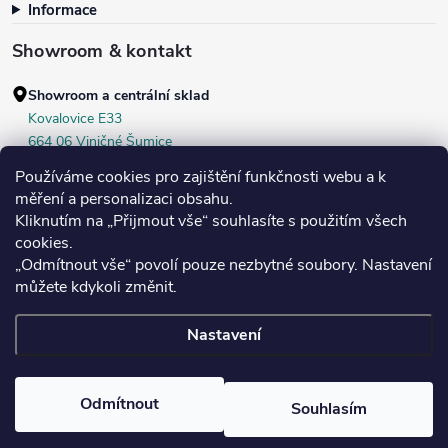
Informace
Showroom & kontakt
Showroom a centrální sklad
Kovalovice E33
664 06 Viničné Šumice
okr. Brno‑venkov, ČR
Používáme cookies pro zajištění funkčnosti webu a k
+420 604 536 499
měření a personalizaci obsahu.
Kliknutím na „Přijmout vše“ souhlasíte s použitím všech
Po–Pá:
7:30–16:00
cookies.
Středa:
do 18:00
„Odmítnout vše“ povolí pouze nezbytné soubory. Nastavení
Sobota:
8:00–10:00
můžete kdykoli změnit.
Nastavení
Copyright 2026
Bukoma
. Všechna práva vyhrazena.
Upravit nastavení
cookies
Odmítnout
Souhlasím
Vytvořil Shoptet