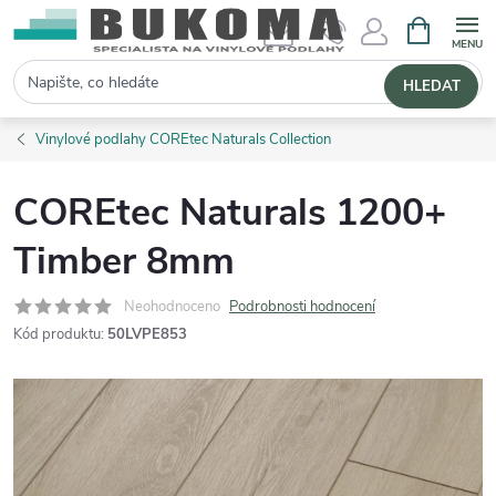
NÁKUPNÍ 
Hledat
HLEDAT
Vinylové podlahy COREtec Naturals Collection
COREtec Naturals 1200+
Timber 8mm
Neohodnoceno
Podrobnosti hodnocení
Kód produktu:
50LVPE853