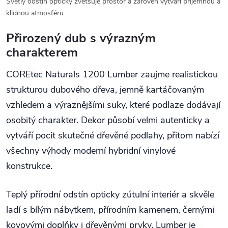
Světlý odstín opticky zvětšuje prostor a zároveň vytváří příjemnou a
klidnou atmosféru
Přirozený dub s výrazným
charakterem
COREtec Naturals 1200 Lumber zaujme realistickou
strukturou dubového dřeva, jemně kartáčovaným
vzhledem a výraznějšími suky, které podlaze dodávají
osobitý charakter. Dekor působí velmi autenticky a
vytváří pocit skutečné dřevěné podlahy, přitom nabízí
všechny výhody moderní hybridní vinylové
konstrukce.
Teplý přírodní odstín opticky zútulní interiér a skvěle
ladí s bílým nábytkem, přírodním kamenem, černými
kovovými doplňky i dřevěnými prvky. Lumber je