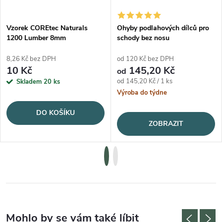
Vzorek COREtec Naturals
Ohyby podlahových dílců pro
1200 Lumber 8mm
schody bez nosu
8,26 Kč bez DPH
od 120 Kč bez DPH
10 Kč
145,20 Kč
od
Měrná cena:
od 145,20 Kč / 1 ks
Skladem
20 ks
Výroba do týdne
DO KOŠÍKU
ZOBRAZIT