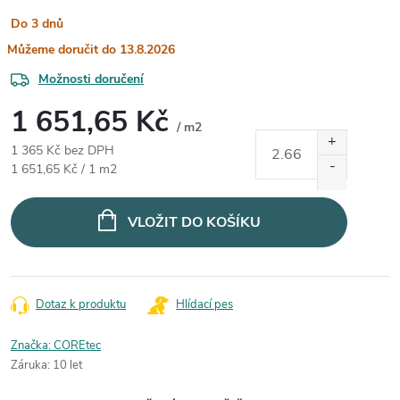
Do 3 dnů
13.8.2026
Možnosti doručení
1 651,65 Kč
/ m2
1 365 Kč bez DPH
Měrná cena:
1 651,65 Kč / 1 m2
VLOŽIT DO KOŠÍKU
Dotaz k produktu
Hlídací pes
Značka:
COREtec
Záruka
:
10 let