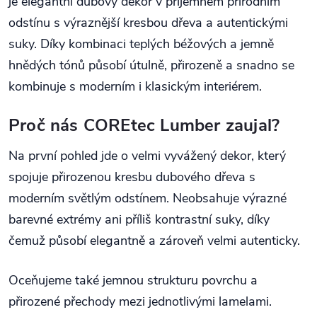
je elegantní dubový dekor v příjemném přírodním
odstínu s výraznější kresbou dřeva a autentickými
suky. Díky kombinaci teplých béžových a jemně
hnědých tónů působí útulně, přirozeně a snadno se
kombinuje s moderním i klasickým interiérem.
Proč nás COREtec Lumber zaujal?
Na první pohled jde o velmi vyvážený dekor, který
spojuje přirozenou kresbu dubového dřeva s
moderním světlým odstínem. Neobsahuje výrazné
barevné extrémy ani příliš kontrastní suky, díky
čemuž působí elegantně a zároveň velmi autenticky.
Oceňujeme také jemnou strukturu povrchu a
přirozené přechody mezi jednotlivými lamelami.