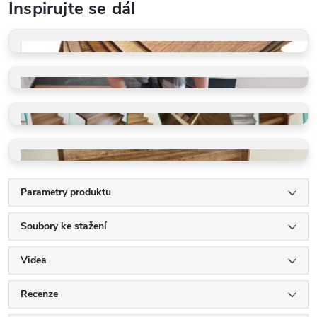
Inspirujte se dál
VZORKY ZDARMA
Dotkněte se kvality
PROFI POKLÁDKA
Rychle a precizně
GALERIE REALIZACÍ
Schody, podlahy, detaily
VINYLOVÉ SCHODY
Ohyby, LED, detaily
Parametry produktu
Soubory ke stažení
Videa
Recenze