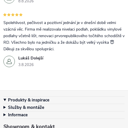
8.8.2026
Spolehlivost, pečlivost a pozitivní jednání je v dnešní době velmi
vzácná věc. Firma mě realizovala nivelaci podlah, pokládku vinylové
podlahy včetně lišt, renovaci prvorepublikového točitého schodiště v
RD. Všechno bylo na jedničku a že dokážu být velký vysírka 😇
Děkuji za skvělou spolupráci.
Lukáš Dolejší
3.8.2026
Zápatí
Produkty & inspirace
Služby & montáže
Informace
Showroom & kontakt