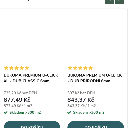
BUKOMA PREMIUM U-CLICK
BUKOMA PREMIUM U-CLICK
XL - DUB CLASSIC 6mm
- DUB PŘÍRODNÍ 6mm
725,20 Kč bez DPH
697 Kč bez DPH
877,49 Kč
843,37 Kč
Měrná cena:
Měrná cena:
877,49 Kč / 1 m2
843,37 Kč / 1 m2
Skladem
>300 m2
Skladem
>300 m2
DO KOŠÍKU
DO KOŠÍKU