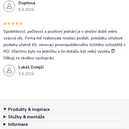
Dopitová
8.8.2026
Spolehlivost, pečlivost a pozitivní jednání je v dnešní době velmi
vzácná věc. Firma mě realizovala nivelaci podlah, pokládku vinylové
podlahy včetně lišt, renovaci prvorepublikového točitého schodiště v
RD. Všechno bylo na jedničku a že dokážu být velký vysírka 😇
Děkuji za skvělou spolupráci.
Lukáš Dolejší
3.8.2026
Zápatí
Produkty & inspirace
Služby & montáže
Informace