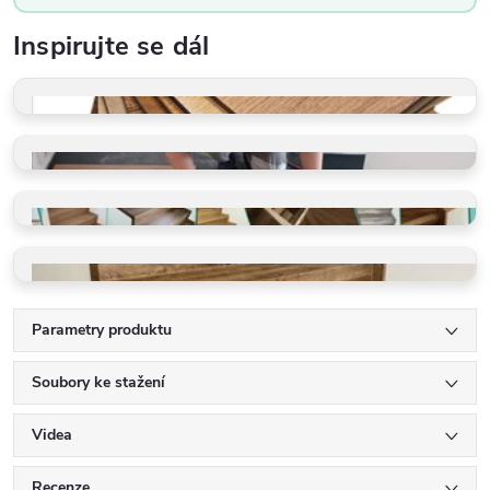
Inspirujte se dál
VZORKY ZDARMA
Dotkněte se kvality
PROFI POKLÁDKA
Rychle a precizně
GALERIE REALIZACÍ
Schody, podlahy, detaily
VINYLOVÉ SCHODY
Ohyby, LED, detaily
Parametry produktu
Soubory ke stažení
Videa
Recenze