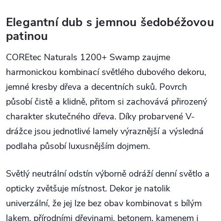
Elegantní dub s jemnou šedobéžovou
patinou
COREtec Naturals 1200+ Swamp zaujme
harmonickou kombinací světlého dubového dekoru,
jemné kresby dřeva a decentních suků. Povrch
působí čistě a klidně, přitom si zachovává přirozený
charakter skutečného dřeva. Díky probarvené V-
drážce jsou jednotlivé lamely výraznější a výsledná
podlaha působí luxusnějším dojmem.
Světlý neutrální odstín výborně odráží denní světlo a
opticky zvětšuje místnost. Dekor je natolik
univerzální, že jej lze bez obav kombinovat s bílým
lakem, přírodními dřevinami, betonem, kamenem i