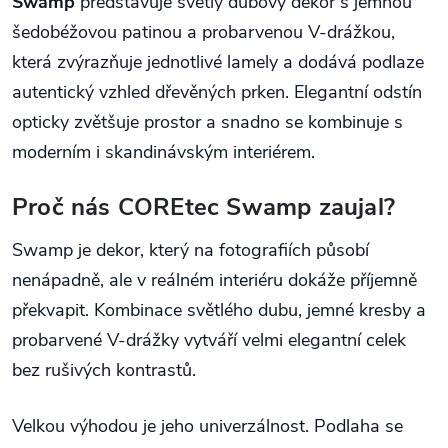
Swamp
představuje světlý dubový dekor s jemnou
šedobéžovou patinou a probarvenou V-drážkou,
která zvýrazňuje jednotlivé lamely a dodává podlaze
autentický vzhled dřevěných prken. Elegantní odstín
opticky zvětšuje prostor a snadno se kombinuje s
moderním i skandinávským interiérem.
Proč nás COREtec Swamp zaujal?
Swamp je dekor, který na fotografiích působí
nenápadně, ale v reálném interiéru dokáže příjemně
překvapit. Kombinace světlého dubu, jemné kresby a
probarvené V-drážky vytváří velmi elegantní celek
bez rušivých kontrastů.
Velkou výhodou je jeho univerzálnost. Podlaha se