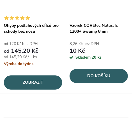
Ohyby podlahových dílců pro
Vzorek COREtec Naturals
schody bez nosu
1200+ Swamp 8mm
od 120 Kč bez DPH
8,26 Kč bez DPH
145,20 Kč
10 Kč
od
Měrná cena:
od 145,20 Kč / 1 ks
Skladem
20 ks
Výroba do týdne
DO KOŠÍKU
ZOBRAZIT