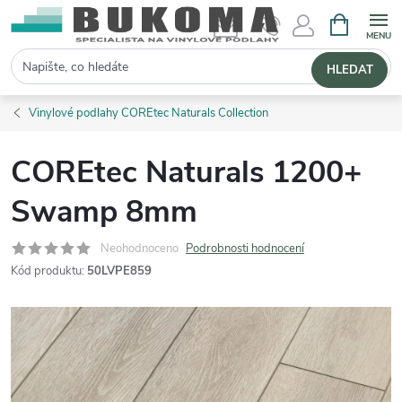
NÁKUPNÍ 
Hledat
HLEDAT
Vinylové podlahy COREtec Naturals Collection
COREtec Naturals 1200+
Swamp 8mm
Neohodnoceno
Podrobnosti hodnocení
Kód produktu:
50LVPE859