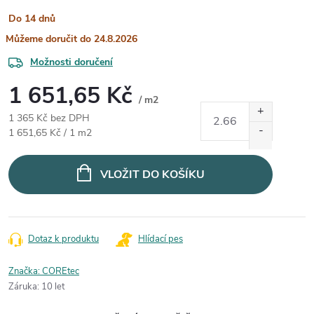
Do 14 dnů
24.8.2026
Možnosti doručení
1 651,65 Kč
/ m2
1 365 Kč bez DPH
Měrná cena:
1 651,65 Kč / 1 m2
VLOŽIT DO KOŠÍKU
Dotaz k produktu
Hlídací pes
Značka:
COREtec
Záruka
:
10 let