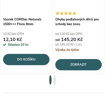
Vzorek COREtec Naturals
Ohyby podlahových dílců pro
1500+++ Flora 8mm
schody bez nosu
10 Kč bez DPH
od 120 Kč bez DPH
12,10 Kč
145,20 Kč
od
Měrná cena:
od 145,20 Kč / 1 ks
Skladem
20 ks
Výroba do týdne
DO KOŠÍKU
ZOBRAZIT