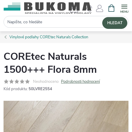
NÁKUPNÍ 
Hledat
HLEDAT
Vinylové podlahy COREtec Naturals Collection
COREtec Naturals
1500+++ Flora 8mm
Neohodnoceno
Podrobnosti hodnocení
Kód produktu:
50LVRE2554