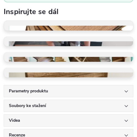
Inspirujte se dál
VZORKY ZDARMA
Dotkněte se kvality
PROFI POKLÁDKA
Rychle a precizně
GALERIE REALIZACÍ
Schody, podlahy, detaily
VINYLOVÉ SCHODY
Ohyby, LED, detaily
Parametry produktu
Soubory ke stažení
Videa
Recenze