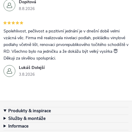
Dopitová
8.8.2026
Spolehlivost, pečlivost a pozitivní jednání je v dnešní době velmi
vzácná věc. Firma mě realizovala nivelaci podlah, pokládku vinylové
podlahy včetně lišt, renovaci prvorepublikového točitého schodiště v
RD. Všechno bylo na jedničku a že dokážu být velký vysírka 😇
Děkuji za skvělou spolupráci.
Lukáš Dolejší
3.8.2026
Zápatí
Produkty & inspirace
Služby & montáže
Informace