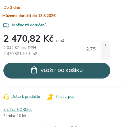
Do 3 dnů
13.8.2026
Možnosti doručení
2 470,82 Kč
/ m2
2 042 Kč bez DPH
Měrná cena:
2 470,82 Kč / 1 m2
VLOŽIT DO KOŠÍKU
Dotaz k produktu
Hlídací pes
Značka:
COREtec
Záruka
:
10 let