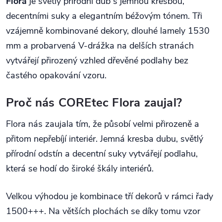
Flora
je světlý přírodní dub s jemnou kresbou,
decentními suky a elegantním béžovým tónem. Tři
vzájemně kombinované dekory, dlouhé lamely 1530
mm a probarvená V-drážka na delších stranách
vytvářejí přirozený vzhled dřevěné podlahy bez
častého opakování vzoru.
Proč nás COREtec Flora zaujal?
Flora nás zaujala tím, že působí velmi přirozeně a
přitom nepřebíjí interiér. Jemná kresba dubu, světlý
přírodní odstín a decentní suky vytvářejí podlahu,
která se hodí do široké škály interiérů.
Velkou výhodou je kombinace tří dekorů v rámci řady
1500+++. Na větších plochách se díky tomu vzor