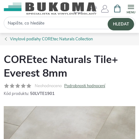
NÁKUPNÍ 
Hledat
HLEDAT
Vinylové podlahy COREtec Naturals Collection
COREtec Naturals Tile+
Everest 8mm
Neohodnoceno
Podrobnosti hodnocení
Kód produktu:
50LVTE1901