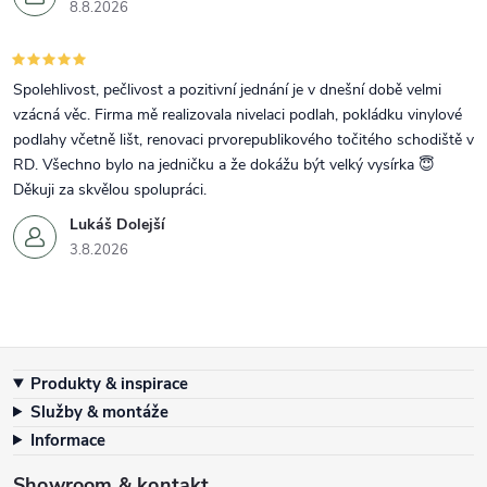
8.8.2026
Spolehlivost, pečlivost a pozitivní jednání je v dnešní době velmi
vzácná věc. Firma mě realizovala nivelaci podlah, pokládku vinylové
podlahy včetně lišt, renovaci prvorepublikového točitého schodiště v
RD. Všechno bylo na jedničku a že dokážu být velký vysírka 😇
Děkuji za skvělou spolupráci.
Lukáš Dolejší
3.8.2026
Zápatí
Produkty & inspirace
Služby & montáže
Informace
Showroom & kontakt