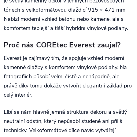
je světlý kamenný dekor v jemných béžovošedých
tónech s velkoformátovou dlaždicí 915 × 471 mm.
Nabízí moderní vzhled betonu nebo kamene, ale s
komfortem teplejší a tišší hybridní vinylové podlahy.
Proč nás COREtec Everest zaujal?
Everest je zajímavý tím, že spojuje vzhled moderní
kamenné dlažby s komfortem vinylové podlahy. Na
fotografiích působí velmi čistě a nenápadně, ale
právě díky tomu dokáže vytvořit elegantní základ pro
celý interiér.
Líbí se nám hlavně jemná struktura dekoru a světlý
neutrální odstín, který nepůsobí studeně ani příliš
technicky. Velkoformátové dílce navíc vytvářejí