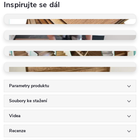
Inspirujte se dál
VZORKY ZDARMA
Dotkněte se kvality
PROFI POKLÁDKA
Rychle a precizně
GALERIE REALIZACÍ
Schody, podlahy, detaily
VINYLOVÉ SCHODY
Ohyby, LED, detaily
Parametry produktu
Soubory ke stažení
Videa
Recenze