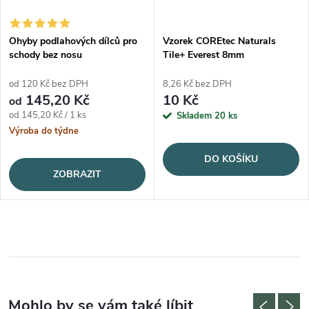
Ohyby podlahových dílců pro
Vzorek COREtec Naturals
schody bez nosu
Tile+ Everest 8mm
od 120 Kč bez DPH
8,26 Kč bez DPH
145,20 Kč
10 Kč
od
Měrná cena:
od 145,20 Kč / 1 ks
Skladem
20 ks
Výroba do týdne
DO KOŠÍKU
ZOBRAZIT