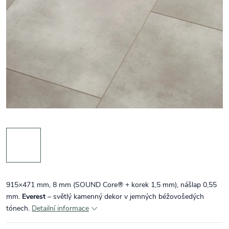
915×471 mm, 8 mm (SOUND Core® + korek 1,5 mm), nášlap 0,55
mm.
Everest
– světlý kamenný dekor v jemných béžovošedých
tónech.
Detailní informace