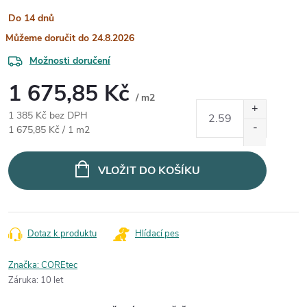
Do 14 dnů
24.8.2026
Možnosti doručení
1 675,85 Kč
/ m2
1 385 Kč bez DPH
Měrná cena:
1 675,85 Kč / 1 m2
VLOŽIT DO KOŠÍKU
Dotaz k produktu
Hlídací pes
Značka:
COREtec
Záruka
:
10 let