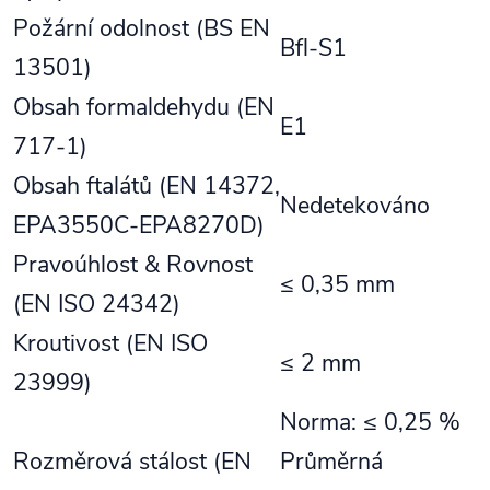
Požární odolnost (BS EN
Bfl-S1
13501)
Obsah formaldehydu (EN
E1
717-1)
Obsah ftalátů (EN 14372,
Nedetekováno
EPA3550C-EPA8270D)
Pravoúhlost & Rovnost
≤ 0,35 mm
(EN ISO 24342)
Kroutivost (EN ISO
≤ 2 mm
23999)
Norma: ≤ 0,25 %
Rozměrová stálost (EN
Průměrná