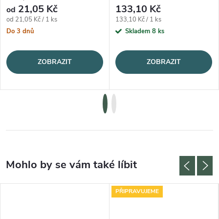
21,05 Kč
133,10 Kč
od
Měrná cena:
Měrná cena:
od 21,05 Kč / 1 ks
133,10 Kč / 1 ks
Do 3 dnů
Skladem
8 ks
ZOBRAZIT
ZOBRAZIT
PŘIPRAVUJEME