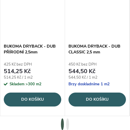
BUKOMA DRYBACK - DUB
BUKOMA DRYBACK - DUB
PŘÍRODNÍ 2,5mm
CLASSIC 2,5 mm
425 Kč bez DPH
450 Kč bez DPH
514,25 Kč
544,50 Kč
Měrná cena:
Měrná cena:
514,25 Kč / 1 m2
544,50 Kč / 1 m2
Skladem
>300 m2
Brzy doskladníme
1 m2
DO KOŠÍKU
DO KOŠÍKU