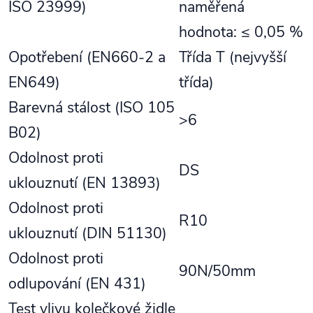
ISO 23999)
naměřená
hodnota: ≤ 0,05 %
Opotřebení (EN660-2 a
Třída T (nejvyšší
EN649)
třída)
Barevná stálost (ISO 105
>6
B02)
Odolnost proti
DS
uklouznutí (EN 13893)
Odolnost proti
R10
uklouznutí (DIN 51130)
Odolnost proti
90N/50mm
odlupování (EN 431)
Test vlivu kolečkové židle