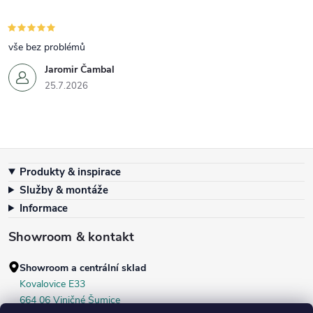
vše bez problémů
Jaromir Čambal
25.7.2026
Zápatí
Produkty & inspirace
Služby & montáže
Informace
Showroom & kontakt
Showroom a centrální sklad
Kovalovice E33
664 06 Viničné Šumice