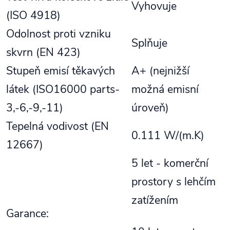
Vyhovuje
(ISO 4918)
Odolnost proti vzniku
Splňuje
skvrn (EN 423)
Stupeň emisí těkavých
A+ (nejnižší
látek (ISO16000 parts-
možná emisní
3,-6,-9,-11)
úroveň)
Tepelná vodivost (EN
0.111 W/(m.K)
12667)
5 let - komerční
prostory s lehčím
zatížením
Garance: