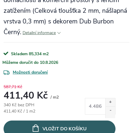
domácnosti a komerční prostory s lehčím
zatížením (Celková tloušťka 2 mm, nášlapná
vrstva 0,3 mm) s dekorem Dub Burbon
Černý.
Detailní informace
Skladem
85,334 m2
10.8.2026
Možnosti doručení
587,71 Kč
411,40 Kč
/ m2
340 Kč bez DPH
Měrná cena:
411,40 Kč / 1 m2
VLOŽIT DO KOŠÍKU