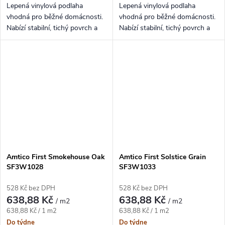
Lepená vinylová podlaha
Lepená vinylová podlaha
vhodná pro běžné domácnosti.
vhodná pro běžné domácnosti.
Nabízí stabilní, tichý povrch a
Nabízí stabilní, tichý povrch a
snadnou údržbu.
snadnou údržbu.
Amtico First Smokehouse Oak
Amtico First Solstice Grain
SF3W1028
SF3W1033
528 Kč bez DPH
528 Kč bez DPH
638,88 Kč
638,88 Kč
/ m2
/ m2
Měrná cena:
Měrná cena:
638,88 Kč / 1 m2
638,88 Kč / 1 m2
Do týdne
Do týdne