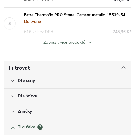
480 Kč bez DPH
580,80 Kč
Fatra Thermofix PRO Stone, Cement metalic, 15539-54
Do týdne
616 Kč bez DPH
745,36 Kč
Zobrazit více produktů
Filtrovat
Dle ceny
Dle štítku
Značky
Tloušťka
?