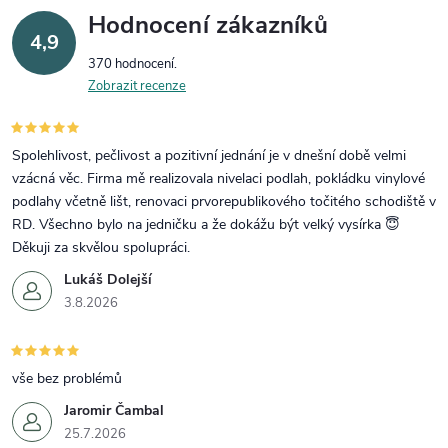
Hodnocení zákazníků
4,9
370 hodnocení
Zobrazit recenze
Spolehlivost, pečlivost a pozitivní jednání je v dnešní době velmi
vzácná věc. Firma mě realizovala nivelaci podlah, pokládku vinylové
podlahy včetně lišt, renovaci prvorepublikového točitého schodiště v
RD. Všechno bylo na jedničku a že dokážu být velký vysírka 😇
Děkuji za skvělou spolupráci.
Lukáš Dolejší
3.8.2026
vše bez problémů
Jaromir Čambal
25.7.2026