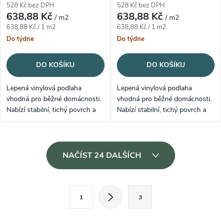
528 Kč bez DPH
528 Kč bez DPH
638,88 Kč
638,88 Kč
/ m2
/ m2
Měrná cena:
Měrná cena:
638,88 Kč / 1 m2
638,88 Kč / 1 m2
Do týdne
Do týdne
DO KOŠÍKU
DO KOŠÍKU
Lepená vinylová podlaha
Lepená vinylová podlaha
vhodná pro běžné domácnosti.
vhodná pro běžné domácnosti.
Nabízí stabilní, tichý povrch a
Nabízí stabilní, tichý povrch a
snadnou údržbu.
snadnou údržbu.
Ovládací prvky výpisu
NAČÍST 24 DALŠÍCH
Stránkování
1
3