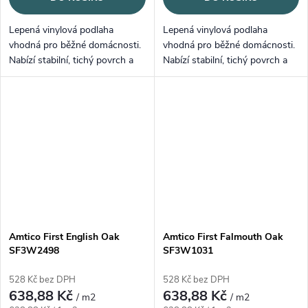
Lepená vinylová podlaha
Lepená vinylová podlaha
vhodná pro běžné domácnosti.
vhodná pro běžné domácnosti.
Nabízí stabilní, tichý povrch a
Nabízí stabilní, tichý povrch a
snadnou údržbu.
snadnou údržbu.
Amtico First English Oak
Amtico First Falmouth Oak
SF3W2498
SF3W1031
528 Kč bez DPH
528 Kč bez DPH
638,88 Kč
638,88 Kč
/ m2
/ m2