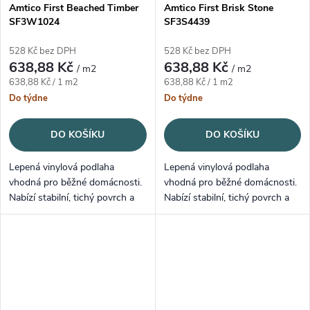
Amtico First Beached Timber
Amtico First Brisk Stone
SF3W1024
SF3S4439
528 Kč bez DPH
528 Kč bez DPH
638,88 Kč
638,88 Kč
/ m2
/ m2
Měrná cena:
Měrná cena:
638,88 Kč / 1 m2
638,88 Kč / 1 m2
Do týdne
Do týdne
DO KOŠÍKU
DO KOŠÍKU
Lepená vinylová podlaha
Lepená vinylová podlaha
vhodná pro běžné domácnosti.
vhodná pro běžné domácnosti.
Nabízí stabilní, tichý povrch a
Nabízí stabilní, tichý povrch a
snadnou údržbu.
snadnou údržbu.