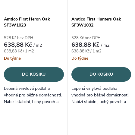
Amtico First Heron Oak
Amtico First Hunters Oak
SF3W1023
SF3W1032
528 Kč bez DPH
528 Kč bez DPH
638,88 Kč
638,88 Kč
/ m2
/ m2
Měrná cena:
Měrná cena:
638,88 Kč / 1 m2
638,88 Kč / 1 m2
Do týdne
Do týdne
DO KOŠÍKU
DO KOŠÍKU
Lepená vinylová podlaha
Lepená vinylová podlaha
vhodná pro běžné domácnosti.
vhodná pro běžné domácnosti.
Nabízí stabilní, tichý povrch a
Nabízí stabilní, tichý povrch a
snadnou údržbu.
snadnou údržbu.