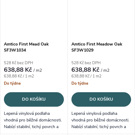
Amtico First Mead Oak
Amtico First Meadow Oak
SF3W1034
SF3W1029
528 Kč bez DPH
528 Kč bez DPH
638,88 Kč
638,88 Kč
/ m2
/ m2
Měrná cena:
Měrná cena:
638,88 Kč / 1 m2
638,88 Kč / 1 m2
Do týdne
Do týdne
DO KOŠÍKU
DO KOŠÍKU
Lepená vinylová podlaha
Lepená vinylová podlaha
vhodná pro běžné domácnosti.
vhodná pro běžné domácnosti.
Nabízí stabilní, tichý povrch a
Nabízí stabilní, tichý povrch a
snadnou údržbu.
snadnou údržbu.