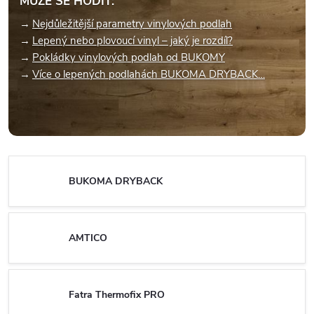
MŮŽE SE HODIT:
Nejdůležitější parametry vinylových podlah
Lepený nebo plovoucí vinyl – jaký je rozdíl?
Pokládky vinylových podlah od BUKOMY
Více o lepených podlahách BUKOMA DRYBACK…
BUKOMA DRYBACK
AMTICO
Fatra Thermofix PRO