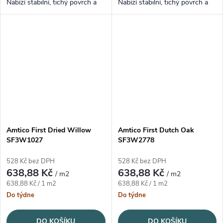
Nabízí stabilní, tichý povrch a
Nabízí stabilní, tichý povrch a
snadnou údržbu.
snadnou údržbu.
Amtico First Dried Willow
Amtico First Dutch Oak
SF3W1027
SF3W2778
528 Kč bez DPH
528 Kč bez DPH
638,88 Kč
638,88 Kč
/ m2
/ m2
Měrná cena:
Měrná cena:
638,88 Kč / 1 m2
638,88 Kč / 1 m2
Do týdne
Do týdne
DO KOŠÍKU
DO KOŠÍKU