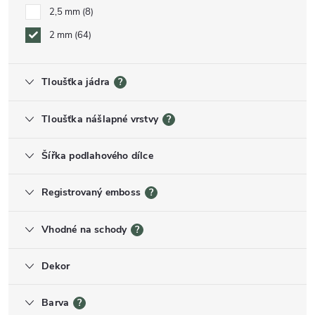
2,5 mm
8
2 mm
64
Tloušťka jádra
?
Tloušťka nášlapné vrstvy
?
Šířka podlahového dílce
Registrovaný emboss
?
Vhodné na schody
?
Dekor
Barva
?