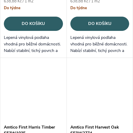
Měrná cena:
Měrná cena:
638,88 Kč / 1 m2
638,88 Kč / 1 m2
Do týdne
Do týdne
DO KOŠÍKU
DO KOŠÍKU
Lepená vinylová podlaha
Lepená vinylová podlaha
vhodná pro běžné domácnosti.
vhodná pro běžné domácnosti.
Nabízí stabilní, tichý povrch a
Nabízí stabilní, tichý povrch a
snadnou údržbu.
snadnou údržbu.
Amtico First Harris Timber
Amtico First Harvest Oak