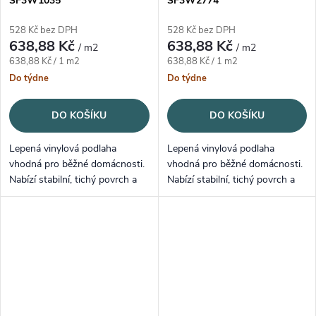
SF3W1035
SF3W2774
528 Kč bez DPH
528 Kč bez DPH
638,88 Kč
638,88 Kč
/ m2
/ m2
Měrná cena:
Měrná cena:
638,88 Kč / 1 m2
638,88 Kč / 1 m2
Do týdne
Do týdne
DO KOŠÍKU
DO KOŠÍKU
Lepená vinylová podlaha
Lepená vinylová podlaha
vhodná pro běžné domácnosti.
vhodná pro běžné domácnosti.
Nabízí stabilní, tichý povrch a
Nabízí stabilní, tichý povrch a
snadnou údržbu.
snadnou údržbu.