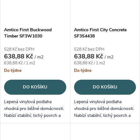
Amtico First Buckwood
Amtico First City Concrete
Timber SF3W1030
SF3S4438
528 Kč bez DPH
528 Kč bez DPH
638,88 Kč
638,88 Kč
/ m2
/ m2
Měrná cena:
Měrná cena:
638,88 Kč / 1 m2
638,88 Kč / 1 m2
Do týdne
Do týdne
DO KOŠÍKU
DO KOŠÍKU
Lepená vinylová podlaha
Lepená vinylová podlaha
vhodná pro běžné domácnosti.
vhodná pro běžné domácnosti.
Nabízí stabilní, tichý povrch a
Nabízí stabilní, tichý povrch a
snadnou údržbu.
snadnou údržbu.