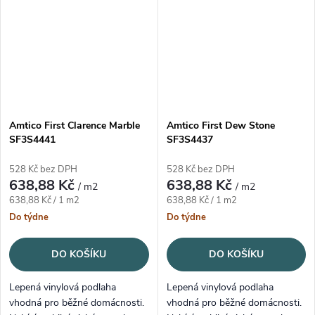
Amtico First Clarence Marble
Amtico First Dew Stone
SF3S4441
SF3S4437
528 Kč bez DPH
528 Kč bez DPH
638,88 Kč
638,88 Kč
/ m2
/ m2
Měrná cena:
Měrná cena:
638,88 Kč / 1 m2
638,88 Kč / 1 m2
Do týdne
Do týdne
DO KOŠÍKU
DO KOŠÍKU
Lepená vinylová podlaha
Lepená vinylová podlaha
vhodná pro běžné domácnosti.
vhodná pro běžné domácnosti.