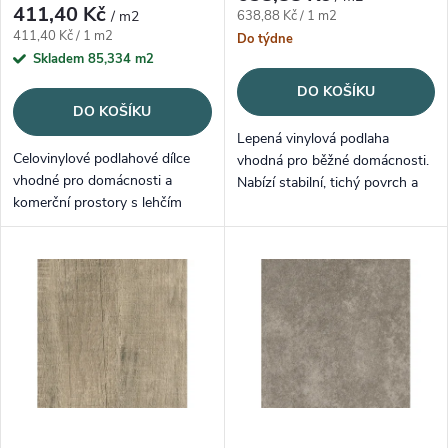
411,40 Kč
Měrná cena:
/ m2
638,88 Kč / 1 m2
Měrná cena:
411,40 Kč / 1 m2
Do týdne
Skladem
85,334 m2
DO KOŠÍKU
DO KOŠÍKU
Lepená vinylová podlaha
Celovinylové podlahové dílce
vhodná pro běžné domácnosti.
vhodné pro domácnosti a
Nabízí stabilní, tichý povrch a
komerční prostory s lehčím
snadnou údržbu.
zatížením (Celková tloušťka 2
mm, nášlapná vrstva 0,3 mm) s
dekorem Dub Burbon Černý.