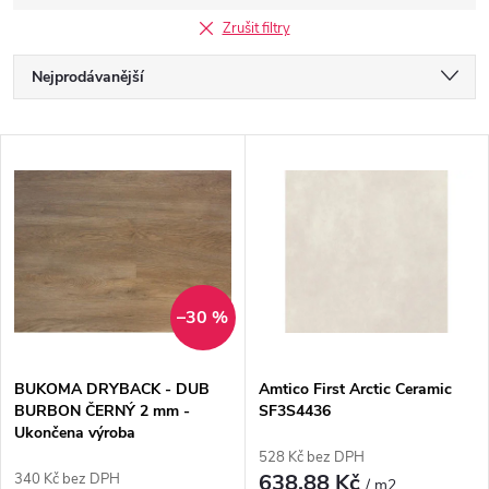
Zrušit filtry
Řazení produktů
Nejprodávanější
Nejlevnější
Výpis produktů
Nejdražší
Abecedně
–30 %
BUKOMA DRYBACK - DUB
Amtico First Arctic Ceramic
BURBON ČERNÝ 2 mm -
SF3S4436
Ukončena výroba
528 Kč bez DPH
638,88 Kč
340 Kč bez DPH
/ m2