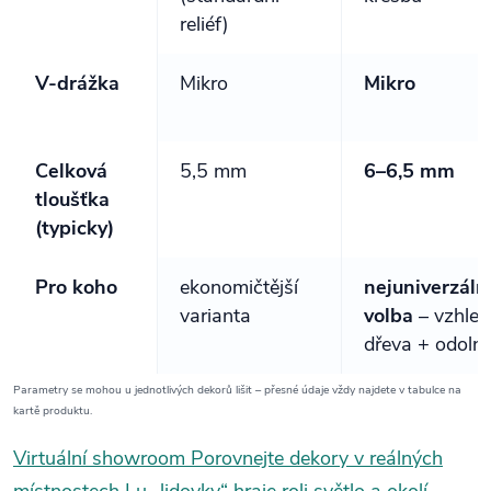
reliéf)
V-drážka
Mikro
Mikro
Celková
5,5 mm
6–6,5 mm
tloušťka
(typicky)
Pro koho
ekonomičtější
nejuniverzáln
varianta
volba
– vzhled
dřeva + odoln
Parametry se mohou u jednotlivých dekorů lišit – přesné údaje vždy najdete v tabulce na
kartě produktu.
Virtuální showroom
Porovnejte dekory v reálných