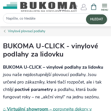
NÁKUPNÍ 
Hledat
HLEDAT
Vinylové plovoucí podlahy
BUKOMA U-CLICK - vinylové
podlahy za lidovku
BUKOMA U-CLICK – vinylové podlahy za lidovku
jsou naše nejdostupnější plovoucí podlahy. Jsou
určené pro zákazníky, které tlačí rozpočet, ale i tak
chtějí
poctivé parametry
a podlahu, která bude
fungovat roky – ne „akční vinyl“ na jednu sezónu.
⌂
Virtuální showroom
– porovnejte dekory v