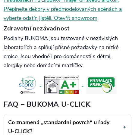
místnostech
I u „lidovky“ hraje roli světlo a okolí.
Přepínejte dekory v předmodelovaných scénách a
vyberte odstín jistěji.
Otevřít showroom
Zdravotní nezávadnost
Podlahy BUKOMA jsou testované v nezávislých
laboratořích a splňují přísné požadavky na nízké
emise. Jsou vhodné i pro domácnosti s dětmi,
alergiky nebo domácími mazlíčky.
FAQ – BUKOMA U-CLICK
Co znamená „standardní povrch“ u řady
+
U-CLICK?