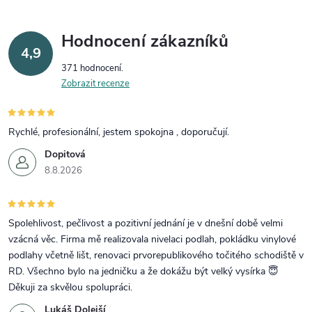
Hodnocení zákazníků
4,9
371 hodnocení
Zobrazit recenze
Rychlé, profesionální, jestem spokojna , doporučují.
Dopitová
8.8.2026
Spolehlivost, pečlivost a pozitivní jednání je v dnešní době velmi
vzácná věc. Firma mě realizovala nivelaci podlah, pokládku vinylové
podlahy včetně lišt, renovaci prvorepublikového točitého schodiště v
RD. Všechno bylo na jedničku a že dokážu být velký vysírka 😇
Děkuji za skvělou spolupráci.
Lukáš Dolejší