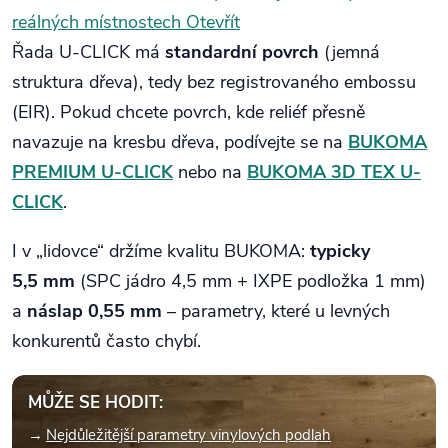
reálných místnostech
Otevřít
Řada U-CLICK má
standardní povrch
(jemná
struktura dřeva), tedy bez registrovaného embossu
(EIR). Pokud chcete povrch, kde reliéf přesně
navazuje na kresbu dřeva, podívejte se na
BUKOMA
PREMIUM U-CLICK
nebo na
BUKOMA 3D TEX U-
CLICK
.
I v „lidovce“ držíme kvalitu BUKOMA:
typicky
5,5 mm
(SPC jádro 4,5 mm + IXPE podložka 1 mm)
a
náslap 0,55 mm
– parametry, které u levných
konkurentů často chybí.
MŮŽE SE HODIT:
Nejdůležitější parametry vinylových podlah