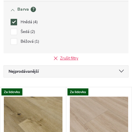
Barva
?
Hnědá
4
Šedá
2
Béžová
1
Zrušit filtry
Řazení produktů
Nejprodávanější
Nejlevnější
Výpis produktů
Za lidovku
Za lidovku
Nejdražší
Abecedně