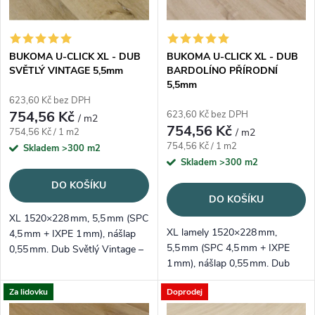
BUKOMA U-CLICK XL - DUB
BUKOMA U-CLICK XL - DUB
SVĚTLÝ VINTAGE 5,5mm
BARDOLÍNO PŘÍRODNÍ
5,5mm
623,60 Kč bez DPH
754,56 Kč
623,60 Kč bez DPH
/ m2
754,56 Kč
Měrná cena:
754,56 Kč / 1 m2
/ m2
Měrná cena:
754,56 Kč / 1 m2
Skladem
>300 m2
Skladem
>300 m2
DO KOŠÍKU
DO KOŠÍKU
XL 1520×228 mm, 5,5 mm (SPC
XL lamely 1520×228 mm,
4,5 mm + IXPE 1 mm), nášlap
5,5 mm (SPC 4,5 mm + IXPE
0,55 mm. Dub Světlý Vintage –
1 mm), nášlap 0,55 mm. Dub
světlý rustik s jemnými
Bardolíno Přírodní – nadčasový,
prasklinami pro útulný, ale
Za lidovku
Doprodej
světle přírodní dekor;
moderní interiér.
voděodolný, tichý a snadno