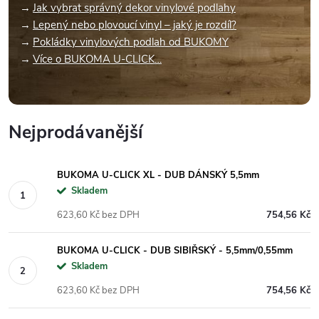
Jak vybrat správný dekor vinylové podlahy
Lepený nebo plovoucí vinyl – jaký je rozdíl?
Pokládky vinylových podlah od BUKOMY
Více o BUKOMA U-CLICK…
Nejprodávanější
BUKOMA U-CLICK XL - DUB DÁNSKÝ 5,5mm
Skladem
623,60 Kč bez DPH
754,56 Kč
BUKOMA U-CLICK - DUB SIBIŘSKÝ - 5,5mm/0,55mm
Skladem
623,60 Kč bez DPH
754,56 Kč