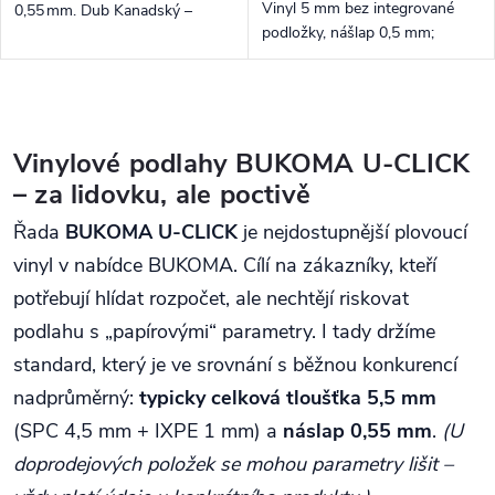
Vinyl 5 mm bez integrované
0,55 mm. Dub Kanadský –
podložky, nášlap 0,5 mm;
zlatavě medový odstín s
odolný SPC click – byt i
decentními suky; odolný vinyl
komerce.
pro domácnosti i kanceláře.
Ovládací prvky výpisu
Vinylové podlahy BUKOMA U-CLICK
– za lidovku, ale poctivě
Řada
BUKOMA U-CLICK
je nejdostupnější plovoucí
vinyl v nabídce BUKOMA. Cílí na zákazníky, kteří
potřebují hlídat rozpočet, ale nechtějí riskovat
podlahu s „papírovými“ parametry. I tady držíme
standard, který je ve srovnání s běžnou konkurencí
nadprůměrný:
typicky celková tloušťka 5,5 mm
(SPC 4,5 mm + IXPE 1 mm) a
náslap 0,55 mm
.
(U
doprodejových položek se mohou parametry lišit –