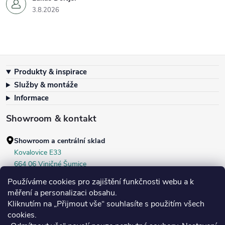
3.8.2026
Zápatí
Produkty & inspirace
Služby & montáže
Informace
Showroom & kontakt
Showroom a centrální sklad
Kovalovice E33
664 06 Viničné Šumice
okr. Brno‑venkov, ČR
Používáme cookies pro zajištění funkčnosti webu a k
+420 604 536 499
měření a personalizaci obsahu.
Kliknutím na „Přijmout vše“ souhlasíte s použitím všech
Po–Pá:
7:30–16:00
cookies.
Středa:
do 18:00