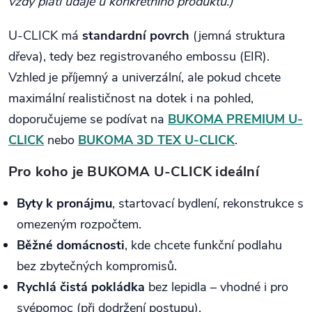
vždy platí údaje u konkrétního produktu.)
U-CLICK má
standardní povrch
(jemná struktura
dřeva), tedy bez registrovaného embossu (EIR).
Vzhled je příjemný a univerzální, ale pokud chcete
maximální realističnost na dotek i na pohled,
doporučujeme se podívat na
BUKOMA PREMIUM U-
CLICK
nebo
BUKOMA 3D TEX U-CLICK
.
Pro koho je BUKOMA U-CLICK ideální
Byty k pronájmu
, startovací bydlení, rekonstrukce s
omezeným rozpočtem.
Běžné domácnosti
, kde chcete funkční podlahu
bez zbytečných kompromisů.
Rychlá čistá pokládka
bez lepidla – vhodné i pro
svépomoc (při dodržení postupu).