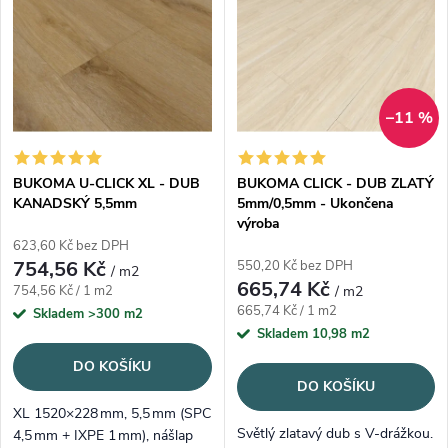
položitelný.
–11 %
BUKOMA U-CLICK XL - DUB
BUKOMA CLICK - DUB ZLATÝ
KANADSKÝ 5,5mm
5mm/0,5mm - Ukončena
výroba
623,60 Kč bez DPH
754,56 Kč
550,20 Kč bez DPH
/ m2
665,74 Kč
Měrná cena:
754,56 Kč / 1 m2
/ m2
Měrná cena:
665,74 Kč / 1 m2
Skladem
>300 m2
Skladem
10,98 m2
DO KOŠÍKU
DO KOŠÍKU
XL 1520×228 mm, 5,5 mm (SPC
Světlý zlatavý dub s V-drážkou.
4,5 mm + IXPE 1 mm), nášlap