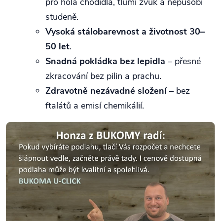
pro holá chodidla, tlumí zvuk a nepůsobí
studeně.
Vysoká stálobarevnost a životnost 30–
50 let
.
Snadná pokládka bez lepidla
– přesné
zkracování bez pilin a prachu.
Zdravotně nezávadné složení
– bez
ftalátů a emisí chemikálií.