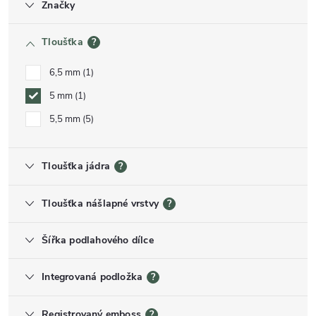
Značky
Tloušťka
?
6,5 mm
1
5 mm
1
5,5 mm
5
Tloušťka jádra
?
Tloušťka nášlapné vrstvy
?
Šířka podlahového dílce
Integrovaná podložka
?
Registrovaný emboss
?