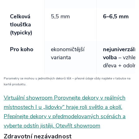
Celková
5,5 mm
6–6,5 mm
tloušťka
(typicky)
Pro koho
ekonomičtější
nejuniverzáln
varianta
volba
– vzhled
dřeva + odoln
Parametry se mohou u jednotlivých dekorů lišit – přesné údaje vždy najdete v tabulce na
kartě produktu.
Virtuální showroom
Porovnejte dekory v reálných
místnostech
I u „lidovky“ hraje roli světlo a okolí.
Přepínejte dekory v předmodelovaných scénách a
vyberte odstín jistěji.
Otevřít showroom
Zdravotní nezávadnost