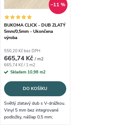
–11 %
BUKOMA CLICK - DUB ZLATÝ
5mm/0,5mm - Ukončena
výroba
550,20 Kč bez DPH
665,74 Kč
/ m2
Měrná cena:
665,74 Kč / 1 m2
Skladem
10,98 m2
DO KOŠÍKU
Světlý zlatavý dub s V-drážkou.
Vinyl 5 mm bez integrované
podložky, nášlap 0,5 mm;
odolný SPC click – byt i
komerce.