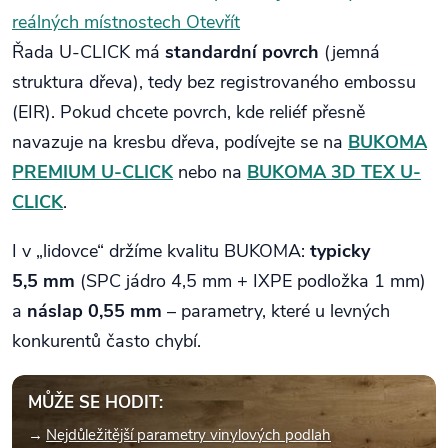
reálných místnostech
Otevřít
Řada U-CLICK má
standardní povrch
(jemná
struktura dřeva), tedy bez registrovaného embossu
(EIR). Pokud chcete povrch, kde reliéf přesně
navazuje na kresbu dřeva, podívejte se na
BUKOMA
PREMIUM U-CLICK
nebo na
BUKOMA 3D TEX U-
CLICK
.
I v „lidovce“ držíme kvalitu BUKOMA:
typicky
5,5 mm
(SPC jádro 4,5 mm + IXPE podložka 1 mm)
a
náslap 0,55 mm
– parametry, které u levných
konkurentů často chybí.
MŮŽE SE HODIT:
Nejdůležitější parametry vinylových podlah