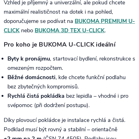
Vzhled je příjemný a univerzální, ale pokud chcete
maximální realističnost na dotek i na pohled,
doporučujeme se podívat na
BUKOMA PREMIUM U-
CLICK
nebo
BUKOMA 3D TEX U-CLICK
.
Pro koho je BUKOMA U-CLICK ideální
Byty k pronájmu
, startovací bydlení, rekonstrukce s
omezeným rozpočtem.
Běžné domácnosti
, kde chcete funkční podlahu
bez zbytečných kompromisů.
Rychlá čistá pokládka
bez lepidla – vhodné i pro
svépomoc (při dodržení postupu).
Díky plovoucí pokládce je instalace rychlá a čistá.
Podklad musí být rovný a stabilní – orientačně
±2 mm na 2 m
(ČSN 74 4505). Podlahy jsou