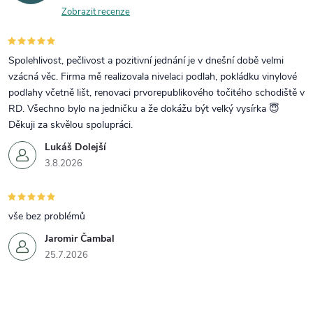
Zobrazit recenze
Spolehlivost, pečlivost a pozitivní jednání je v dnešní době velmi
vzácná věc. Firma mě realizovala nivelaci podlah, pokládku vinylové
podlahy včetně lišt, renovaci prvorepublikového točitého schodiště v
RD. Všechno bylo na jedničku a že dokážu být velký vysírka 😇
Děkuji za skvělou spolupráci.
Lukáš Dolejší
3.8.2026
vše bez problémů
Jaromir Čambal
25.7.2026