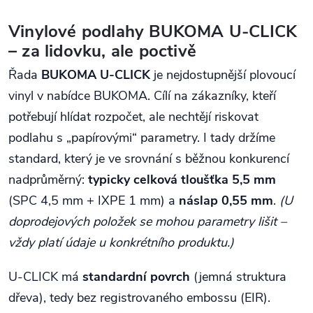
Ovládací prvky výpisu
Vinylové podlahy BUKOMA U-CLICK
– za lidovku, ale poctivě
Řada
BUKOMA U-CLICK
je nejdostupnější plovoucí
vinyl v nabídce BUKOMA. Cílí na zákazníky, kteří
potřebují hlídat rozpočet, ale nechtějí riskovat
podlahu s „papírovými“ parametry. I tady držíme
standard, který je ve srovnání s běžnou konkurencí
nadprůměrný:
typicky celková tloušťka 5,5 mm
(SPC 4,5 mm + IXPE 1 mm) a
náslap 0,55 mm
.
(U
doprodejových položek se mohou parametry lišit –
vždy platí údaje u konkrétního produktu.)
U-CLICK má
standardní povrch
(jemná struktura
dřeva), tedy bez registrovaného embossu (EIR).