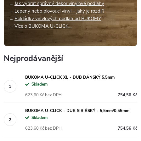
Jak vybrat správný dekor vinylové podlahy
Lepený nebo plovoucí vinyl – jaký je rozdíl?
Pokládky vinylových podlah od BUKOMY
Více o BUKOMA U-CLICK…
Nejprodávanější
BUKOMA U-CLICK XL - DUB DÁNSKÝ 5,5mm
Skladem
623,60 Kč bez DPH
754,56 Kč
BUKOMA U-CLICK - DUB SIBIŘSKÝ - 5,5mm/0,55mm
Skladem
623,60 Kč bez DPH
754,56 Kč