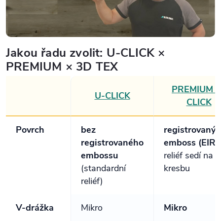
Jakou řadu zvolit: U-CLICK ×
PREMIUM × 3D TEX
PREMIUM U
U-CLICK
CLICK
Povrch
bez
registrovaný
registrovaného
emboss (EIR)
embossu
reliéf sedí na
(standardní
kresbu
reliéf)
V-drážka
Mikro
Mikro