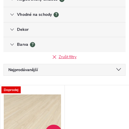
Vhodné na schody
?
Dekor
Barva
?
Zrušit filtry
Řazení produktů
Nejprodávanější
Nejlevnější
Výpis produktů
Doprodej
Nejdražší
Abecedně