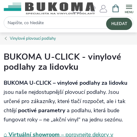
NÁKUPNÍ 
Hledat
HLEDAT
Vinylové plovoucí podlahy
BUKOMA U-CLICK - vinylové
podlahy za lidovku
BUKOMA U-CLICK – vinylové podlahy za lidovku
jsou naše nejdostupnější plovoucí podlahy. Jsou
určené pro zákazníky, které tlačí rozpočet, ale i tak
chtějí
poctivé parametry
a podlahu, která bude
fungovat roky – ne „akční vinyl“ na jednu sezónu.
⌂
Virtuální showroom
– porovnejte dekory v