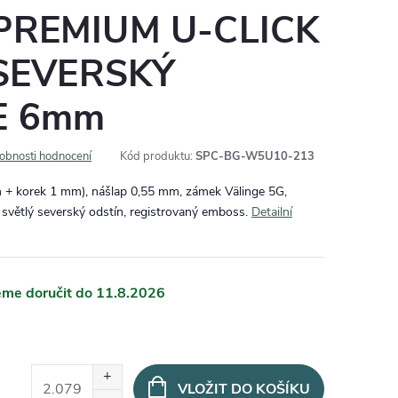
REMIUM U-CLICK
 SEVERSKÝ
E 6mm
obnosti hodnocení
Kód produktu:
SPC-BG-W5U10-213
 korek 1 mm), nášlap 0,55 mm, zámek Välinge 5G,
 světlý severský odstín, registrovaný emboss.
Detailní
11.8.2026
VLOŽIT DO KOŠÍKU