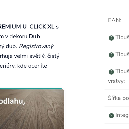
EAN
:
PREMIUM U‑CLICK XL s
mm
v dekoru
Dub
Tlouš
?
ný dub.
Registrovaný
Tlouš
huje velmi světlý, čistý
?
eriéry, kde oceníte
Tlouš
?
vrstvy
:
Šířka p
Integ
?