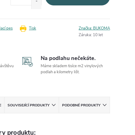
dací pes
Tisk
Značka:
BUKOMA
Záruka
:
10 let
Na podlahu nečekáte.
návštěvu
Máme skladem tisíce m2 vinylových
podlah a kilometry lišt.
E
SOUVISEJÍCÍ PRODUKTY
PODOBNÉ PRODUKTY
ry produktu: