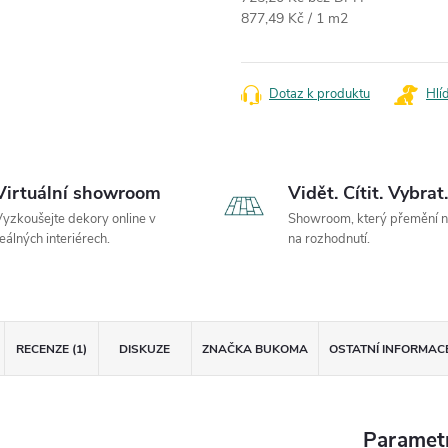
Měrná cena:
877,49 Kč / 1 m2
Dotaz k produktu
Hlí
Virtuální showroom
Vidět. Cítit. Vybrat.
yzkoušejte dekory online v
Showroom, který přemění 
eálných interiérech.
na rozhodnutí.
RECENZE (1)
DISKUZE
ZNAČKA
BUKOMA
OSTATNÍ INFORMAC
Paramet