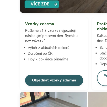
Vzorky zdarma
Profe
obkla
Pošleme až 3 vzorky nejpozději
Kalkul
následující pracovní den. Rychle a
dne. D
bez závazků.
Scho
Výběr z aktuálních dekorů
Stač
Doručení po ČR
dop
Tipy k pokládce přibalíme
Dopo
P
Objednat vzorky zdarma