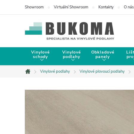
Showroom
Virtuální Showroom
Kontakty
O nás
Vinylové
Vinylové
Obkladové
Liš
schody
podlahy
panely
pro
Vinylové podlahy
Vinylové plovoucí podlahy
Domů