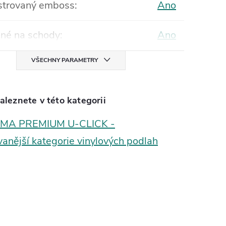
strovaný emboss
:
Ano
né na schody
:
Ano
VŠECHNY PARAMETRY
aleznete v této kategorii
MA PREMIUM U-CLICK -
anější kategorie vinylových podlah