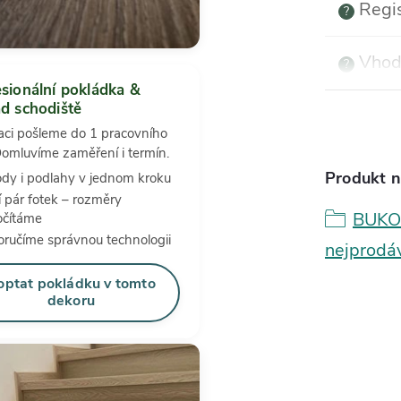
Regi
?
Vhod
?
sionální pokládka &
d schodiště
aci pošleme do 1 pracovního
omluvíme zaměření i termín.
Produkt n
dy i podlahy v jednom kroku
í pár fotek – rozměry
BUKO
očítáme
ručíme správnou technologii
nejprodáv
optat pokládku v tomto
dekoru