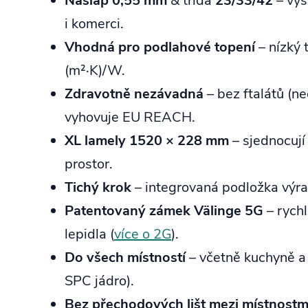
Nášlap 0,55 mm
& třída
23/33/42
– vys
i komerci.
Vhodná pro podlahové topení
– nízký 
(m²·K)/W.
Zdravotně nezávadná
– bez ftalátů (n
vyhovuje EU REACH.
XL lamely 1520 × 228 mm
– sjednocují 
prostor.
Tichý krok
– integrovaná podložka výraz
Patentovaný zámek Välinge 5G
– rychl
lepidla (
více o 2G
).
Do všech místností
– včetně kuchyně a
SPC jádro).
Bez přechodových lišt mezi místnostm