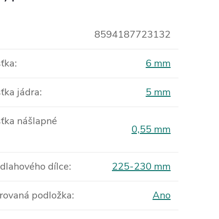
8594187723132
ťka
:
6 mm
ťka jádra
:
5 mm
ťka nášlapné
0,55 mm
odlahového dílce
:
225-230 mm
rovaná podložka
:
Ano