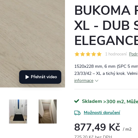
BUKOMA P
XL - DUB
ELEGANC
1 hodnocení
Podr
1520x228 mm, 6 mm (SPC 5 mm +
23/33/42 – XL a tichý krok. Velmi
Přehrát video
informace
Skladem
>300 m2
Možnosti doručení
877,49 Kč
/ m2
725,20 Kč bez DPH