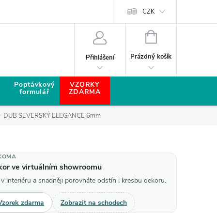
CZK
NÁKUPNÍ KOŠÍK
Prázdný košík
Přihlášení
Poptávkový
VZORKY
formulář
ZDARMA
 - DUB SEVERSKÝ ELEGANCE 6mm
KOMA
ekor ve virtuálním showroomu
 v interiéru a snadněji porovnáte odstín i kresbu dekoru.
Vzorek zdarma
Zobrazit na schodech