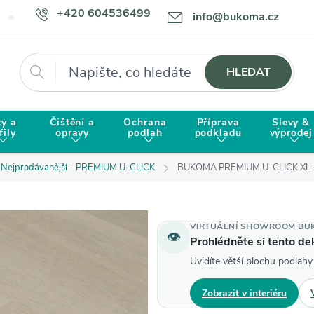
+420 604536499
info@bukoma.cz
Doprava a platba
Proč zvolit BUKOMU?
Hledat
HLEDAT
ty a
Čištění a
Ochrana
Příprava
Slevy &
fily
opravy
podlah
podkladu
výprodej
Nejprodávanější - PREMIUM U-CLICK
BUKOMA PREMIUM U-CLICK XL
VIRTUÁLNÍ SHOWROOM BU
👁
Prohlédněte si tento d
Uvidíte větší plochu podlahy
Zobrazit v interiéru