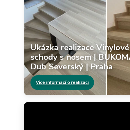
Ukázka realizace Vinylové
schody s nosem | BUKO
Dub Severský | Praha
Více informací o realizaci