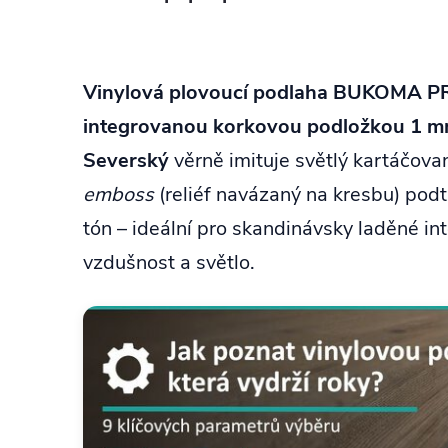
Vinylová plovoucí podlaha BUKOMA 
integrovanou korkovou podložkou 1 
Severský
věrně imituje světlý kartáčova
emboss
(reliéf navázaný na kresbu) podtr
tón – ideální pro skandinávsky laděné int
vzdušnost a světlo.