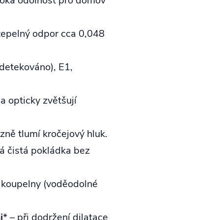
oká odolnost pro domov
tepelný odpor cca 0,048
edetekováno), E1,
a opticky zvětšují
ně tlumí kročejový hluk.
á čistá pokládka bez
 koupelny (voděodolné
i
* – při dodržení dilatace