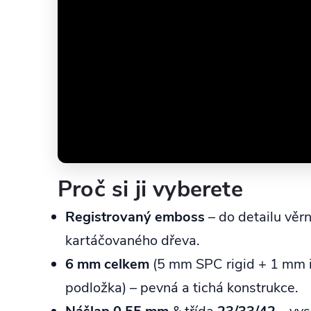
Proč si ji vyberete
Registrovaný emboss
– do detailu věrn
kartáčovaného dřeva.
6 mm celkem
(5 mm SPC rigid + 1 mm 
podložka) – pevná a tichá konstrukce.