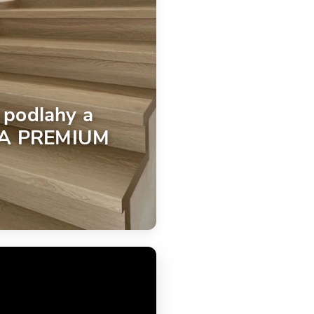
 podlahy a
MA PREMIUM