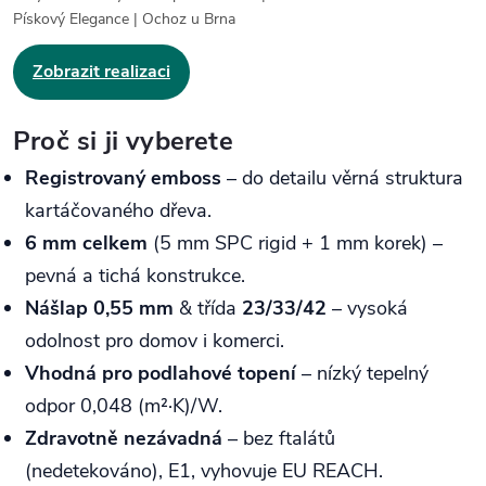
Pískový Elegance | Ochoz u Brna
Zobrazit realizaci
Proč si ji vyberete
Registrovaný emboss
– do detailu věrná struktura
kartáčovaného dřeva.
6 mm celkem
(5 mm SPC rigid + 1 mm korek) –
pevná a tichá konstrukce.
Nášlap 0,55 mm
& třída
23/33/42
– vysoká
odolnost pro domov i komerci.
Vhodná pro podlahové topení
– nízký tepelný
odpor 0,048 (m²·K)/W.
Zdravotně nezávadná
– bez ftalátů
(nedetekováno), E1, vyhovuje EU REACH.