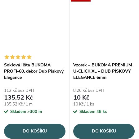
Soklová lišta BUKOMA
Vzorek – BUKOMA PREMIUM
PROFI-60, dekor Dub Pískový
U-CLICK XL - DUB PÍSKOVÝ
Elegance
ELEGANCE 6mm
112 Kč bez DPH
8,26 Kč bez DPH
135,52 Kč
10 Kč
Měrná cena:
Měrná cena:
135,52 Kč / 1 m
10 Kč / 1 ks
Skladem
>300 m
Skladem
48 ks
DO KOŠÍKU
DO KOŠÍKU