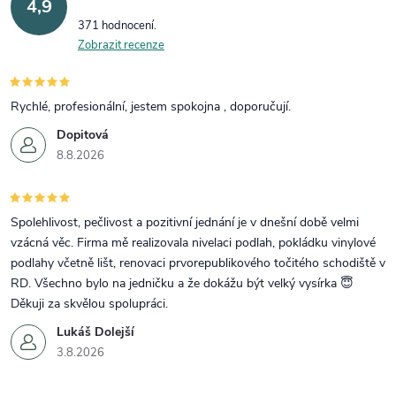
4,9
371 hodnocení
Zobrazit recenze
Rychlé, profesionální, jestem spokojna , doporučují.
Dopitová
8.8.2026
Spolehlivost, pečlivost a pozitivní jednání je v dnešní době velmi
vzácná věc. Firma mě realizovala nivelaci podlah, pokládku vinylové
podlahy včetně lišt, renovaci prvorepublikového točitého schodiště v
RD. Všechno bylo na jedničku a že dokážu být velký vysírka 😇
Děkuji za skvělou spolupráci.
Lukáš Dolejší
3.8.2026