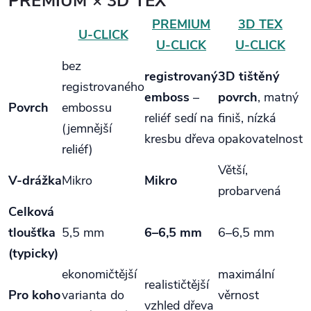
PREMIUM × 3D TEX
PREMIUM
3D TEX
U‑CLICK
U‑CLICK
U‑CLICK
bez
registrovaný
3D tištěný
registrovaného
emboss
–
povrch
, matný
Povrch
embossu
reliéf sedí na
finiš, nízká
(jemnější
kresbu dřeva
opakovatelnost
reliéf)
Větší,
V‑drážka
Mikro
Mikro
probarvená
Celková
tloušťka
5,5 mm
6–6,5 mm
6–6,5 mm
(typicky)
ekonomičtější
maximální
realističtější
Pro koho
varianta do
věrnost
vzhled dřeva