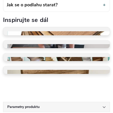
Jak se o podlahu starat?
+
Inspirujte se dál
VZORKY ZDARMA
Dotkněte se kvality
PROFI POKLÁDKA
Rychle a precizně
GALERIE REALIZACÍ
Schody, koupelny, restaurace
VINYLOVÉ SCHODY
Ohyby, LED, detaily
Parametry produktu