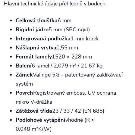
Hlavní technické údaje přehledně v bodech:
Celková tloušťka
6 mm
Rigidní jádro
5 mm (SPC rigid)
Integrovaná podložka
1 mm korek
Nášlapná vrstva
0,55 mm
Formát lamely
1520 × 228 mm
Balení
6 lamel / 2,079 m² / 21,67 kg
Zámek
Välinge 5G – patentovaný zaklikávací
systém
Povrch
Registrovaný emboss, UV ochrana,
mikro V‑drážka
Zátěžová třída
23 / 33 / 42 (EN 685)
Podlohové vytápění
vhodné (R ≈
0,048 m²K/W)