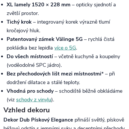
XL lamely 1520 × 228 mm
– opticky sjednotí a
zvětší prostor.
Tichý krok
– integrovaný korek výrazně tlumí
kročejový hluk.
Patentovaný zámek Välinge 5G
– rychlá čistá
pokládka bez lepidla
více o 5G
.
Do všech místností
– včetně kuchyně a koupelny
(voděodolné SPC jádro).
Bez přechodových lišt mezi místnostmi
* – při
dodržení dilatace a stálé teploty.
Vhodná pro schody
– schodiště běžně obkládáme
(viz
schody z vinylu
).
Vzhled dekoru
Dekor Dub Pískový Elegance
přináší světlý, pískově
béžový odstín s jemnými suky a decentními přechody.