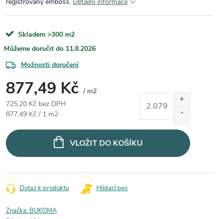
registrovaný emboss.
Detailní informace
Skladem
>300 m2
11.8.2026
Možnosti doručení
877,49 Kč
/ m2
725,20 Kč bez DPH
Měrná cena:
877,49 Kč / 1 m2
VLOŽIT DO KOŠÍKU
Dotaz k produktu
Hlídací pes
Značka:
BUKOMA