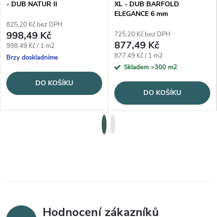
- DUB NATUR II
XL - DUB BARFOLD
ELEGANCE 6 mm
825,20 Kč bez DPH
998,49 Kč
725,20 Kč bez DPH
877,49 Kč
Měrná cena:
998,49 Kč / 1 m2
Měrná cena:
877,49 Kč / 1 m2
Brzy doskladníme
Skladem
>300 m2
DO KOŠÍKU
DO KOŠÍKU
Hodnocení zákazníků