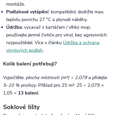
montáže.
Podlahové vytápění
: kompatibilní; dodržte max.
teplotu povrchu 27 °C a plynulé náběhy.
Údržba
: vysavač s kartáčem / vlhký mop;
používejte jemné čističe pro vinyl, bez agresivních
rozpouštědel. Více v článku
Údržba a ochrana
vinylových podlah
.
Kolik balení potřebuji?
Vypočtěte:
plocha místnosti (m²) ÷ 2,079
a přidejte
5–10 % prořezy
. Příklad pro 25 m²: 25 ÷ 2,079 ×
1,05 ≈
13 balení
.
Soklové lišty