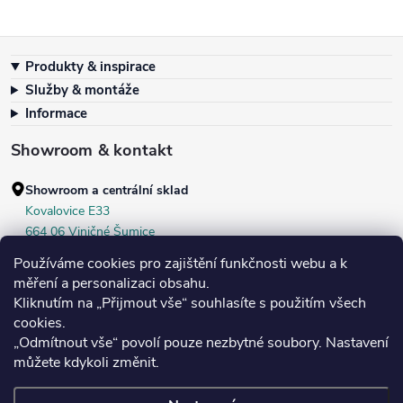
Zápatí
Produkty & inspirace
Služby & montáže
Informace
Showroom & kontakt
Showroom a centrální sklad
Kovalovice E33
664 06 Viničné Šumice
okr. Brno‑venkov, ČR
Používáme cookies pro zajištění funkčnosti webu a k
+420 604 536 499
měření a personalizaci obsahu.
Kliknutím na „Přijmout vše“ souhlasíte s použitím všech
Po–Pá:
7:30–16:00
cookies.
Středa:
do 18:00
„Odmítnout vše“ povolí pouze nezbytné soubory. Nastavení
Sobota:
8:00–10:00
můžete kdykoli změnit.