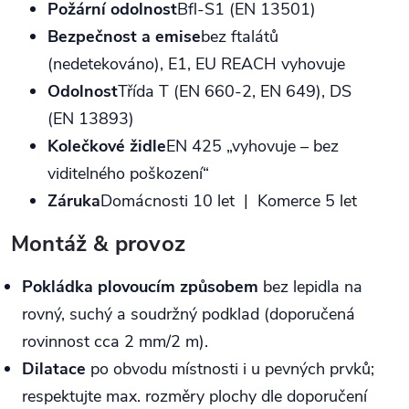
Požární odolnost
Bfl‑S1 (EN 13501)
Bezpečnost a emise
bez ftalátů
(nedetekováno), E1, EU REACH vyhovuje
Odolnost
Třída T (EN 660‑2, EN 649), DS
(EN 13893)
Kolečkové židle
EN 425 „vyhovuje – bez
viditelného poškození“
Záruka
Domácnosti 10 let | Komerce 5 let
Montáž & provoz
Pokládka plovoucím způsobem
bez lepidla na
rovný, suchý a soudržný podklad (doporučená
rovinnost cca 2 mm/2 m).
Dilatace
po obvodu místnosti i u pevných prvků;
respektujte max. rozměry plochy dle doporučení