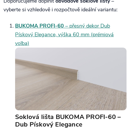
Doporučujeme doplnit
obvodové soklové lišty
–
vyberte si vzhledově i rozpočtově ideální variantu:
BUKOMA PROFI‑60
– přesný dekor Dub
Pískový Elegance, výška 60 mm (prémiová
volba)
Soklová lišta BUKOMA PROFI‑60 –
Dub Pískový Elegance