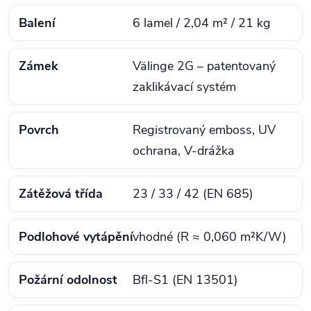
Balení
6 lamel / 2,04 m² / 21 kg
Zámek
Välinge 2G – patentovaný
zaklikávací systém
Povrch
Registrovaný emboss, UV
ochrana, V‑drážka
Zátěžová třída
23 / 33 / 42 (EN 685)
Podlohové vytápění
vhodné (R ≈ 0,060 m²K/W)
Požární odolnost
Bfl‑S1 (EN 13501)