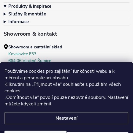
Zápatí
Produkty & inspirace
Služby & montáže
Informace
Showroom & kontakt
Showroom a centrální sklad
Kovalovice E33
664 06 Viničné Šumice
okr. Brno‑venkov, ČR
Používáme cookies pro zajištění funkčnosti webu a k
+420 604 536 499
měření a personalizaci obsahu.
Kliknutím na „Přijmout vše“ souhlasíte s použitím všech
Po–Pá:
7:30–16:00
cookies.
Středa:
do 18:00
„Odmítnout vše“ povolí pouze nezbytné soubory. Nastavení
Sobota:
8:00–10:00
můžete kdykoli změnit.
Nastavení
Copyright 2026
Bukoma
. Všechna práva vyhrazena.
Upravit nastavení