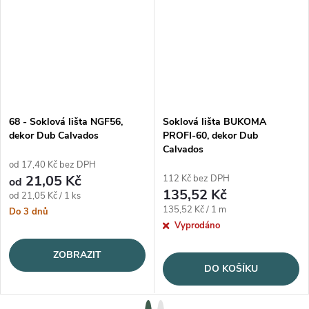
68 - Soklová lišta NGF56,
Soklová lišta BUKOMA
dekor Dub Calvados
PROFI-60, dekor Dub
Calvados
od 17,40 Kč bez DPH
21,05 Kč
112 Kč bez DPH
od
135,52 Kč
Měrná cena:
od 21,05 Kč / 1 ks
Měrná cena:
135,52 Kč / 1 m
Do 3 dnů
Vyprodáno
ZOBRAZIT
DO KOŠÍKU