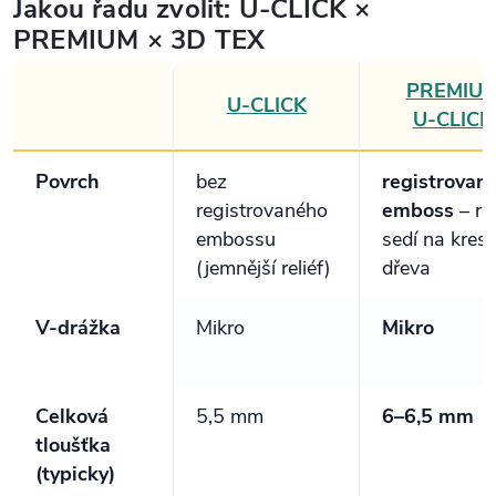
Jakou řadu zvolit: U‑CLICK ×
PREMIUM × 3D TEX
PREMIU
U‑CLICK
U‑CLICK
Povrch
bez
registrovan
registrovaného
emboss
– rel
embossu
sedí na kres
(jemnější reliéf)
dřeva
V‑drážka
Mikro
Mikro
Celková
5,5 mm
6–6,5 mm
tloušťka
(typicky)