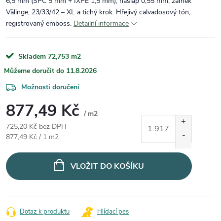
6,5 mm (SPC 5 mm + IXPE 1,5 mm), nášlap 0,55 mm, zámek
Välinge, 23/33/42 – XL a tichý krok. Hřejivý calvadosový tón,
registrovaný emboss.
Detailní informace
Skladem
72,753 m2
11.8.2026
Možnosti doručení
877,49 Kč
/ m2
725,20 Kč bez DPH
Měrná cena:
877,49 Kč / 1 m2
VLOŽIT DO KOŠÍKU
Dotaz k produktu
Hlídací pes