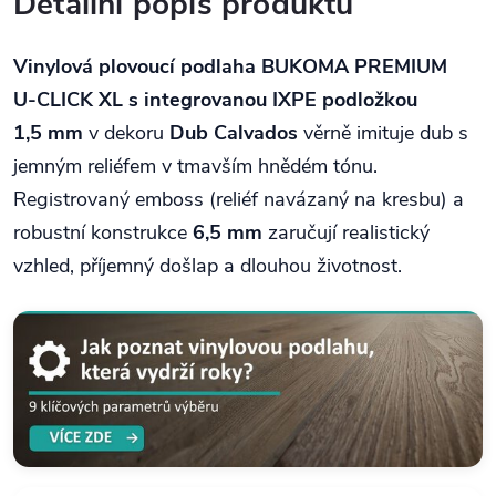
Detailní popis produktu
Vinylová plovoucí podlaha BUKOMA PREMIUM
U‑CLICK XL s integrovanou IXPE podložkou
1,5 mm
v dekoru
Dub Calvados
věrně imituje dub s
jemným reliéfem v tmavším hnědém tónu.
Registrovaný emboss (reliéf navázaný na kresbu) a
robustní konstrukce
6,5 mm
zaručují realistický
vzhled, příjemný došlap a dlouhou životnost.