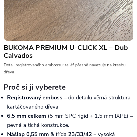
BUKOMA PREMIUM U‑CLICK XL – Dub
Calvados
Detail registrovaného embossu: reliéf přesně navazuje na kresbu
dřeva
Proč si ji vyberete
Registrovaný emboss
– do detailu věrná struktura
kartáčovaného dřeva.
6,5 mm celkem
(5 mm SPC rigid + 1,5 mm IXPE) –
pevná a tichá konstrukce.
Nášlap 0,55 mm
& třída
23/33/42
– vysoká