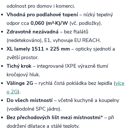
odolnost pro domov i komerci.
Vhodná pro podlahové topení
– nízký tepelný
odpor cca
0,060 (m²·K)/W
(vč. podložky).
Zdravotně nezávadná
– bez ftalátů
(nedetekováno), E1, vyhovuje EU REACH.
XL lamely 1511 × 225 mm
– opticky sjednotí a
zvětší prostor.
Tichý krok
– integrované IXPE výrazně tlumí
kročejový hluk.
Välinge 2G
– rychlá čistá pokládka bez lepidla (
více
o 2G
).
Do všech místností
– včetně kuchyně a koupelny
(voděodolné SPC jádro).
Bez přechodových lišt mezi místnostmi
* – při
dodržení dilatace a stálé teploty.