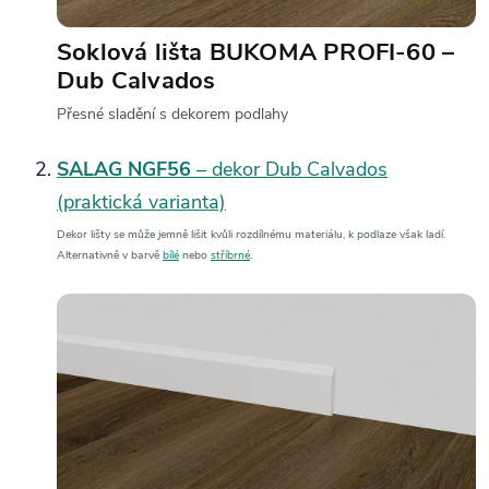
Soklová lišta BUKOMA PROFI‑60 –
Dub Calvados
Přesné sladění s dekorem podlahy
SALAG NGF56
– dekor Dub Calvados
(praktická varianta)
Dekor lišty se může jemně lišit kvůli rozdílnému materiálu, k podlaze však ladí.
Alternativně v barvě
bílé
nebo
stříbrné
.