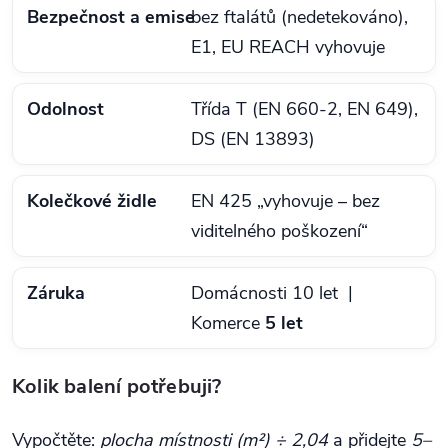
Bezpečnost a emise
bez ftalátů (nedetekováno),
E1, EU REACH vyhovuje
Odolnost
Třída T (EN 660‑2, EN 649),
DS (EN 13893)
Kolečkové židle
EN 425 „vyhovuje – bez
viditelného poškození“
Záruka
Domácnosti 10 let |
Komerce
5 let
Kolik balení potřebuji?
Vypočtěte:
plocha místnosti (m²) ÷ 2,04
a přidejte
5–