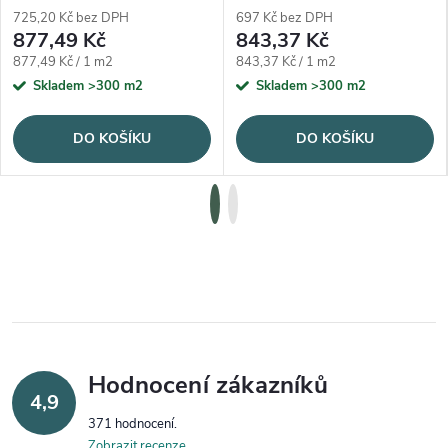
725,20 Kč bez DPH
697 Kč bez DPH
877,49 Kč
843,37 Kč
Měrná cena:
Měrná cena:
877,49 Kč / 1 m2
843,37 Kč / 1 m2
Skladem
>300 m2
Skladem
>300 m2
DO KOŠÍKU
DO KOŠÍKU
Hodnocení zákazníků
4,9
371 hodnocení
Zobrazit recenze