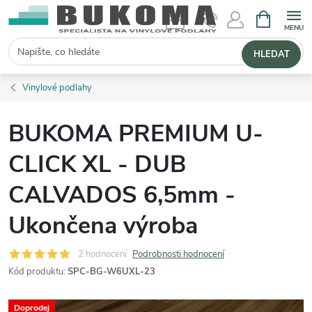
NÁKUPNÍ 
Hledat
HLEDAT
Vinylové podlahy
BUKOMA PREMIUM U-
CLICK XL - DUB
CALVADOS 6,5mm -
Ukončena výroba
2 hodnocení
Podrobnosti hodnocení
Kód produktu:
SPC-BG-W6UXL-23
Doprodej