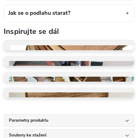
Jak se o podlahu starat?
+
Inspirujte se dál
VZORKY ZDARMA
Dotkněte se kvality
PROFI POKLÁDKA
Rychle a precizně
GALERIE REALIZACÍ
Schody, koupelny, restaurace
VINYLOVÉ SCHODY
Ohyby, LED, detaily
Parametry produktu
Soubory ke stažení