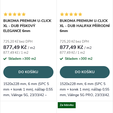
BUKOMA PREMIUM U-CLICK
BUKOMA PREMIUM U-CLICK
XL - DUB PÍSKOVÝ
XL - DUB HALIFAX PŘÍRODNÍ
ELEGANCE 6mm
6mm
725,20 Kč bez DPH
725,20 Kč bez DPH
877,49 Kč
877,49 Kč
/ m2
/ m2
Měrná cena:
Měrná cena:
877,49 Kč / 1 m2
877,49 Kč / 1 m2
Skladem
>300 m2
Skladem
>300 m2
DO KOŠÍKU
DO KOŠÍKU
1520x228 mm, 6 mm (SPC 5
1520x228 mm, 6 mm (SPC 5
mm + korek 1 mm), nášlap 0,55
mm + korek 1 mm), nášlap 0,55
mm, Välinge 5G, 23/33/42 –
mm, Välinge 5G PRO, 23/33/42.
voděodolné a tiché. Světlý
Přírodní „Halifax“ s
Za lidovku
pískový dekor, registrovaný
charakterem, registrovaný
emboss.
emboss.