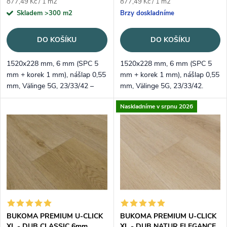
Měrná cena:
Měrná cena:
877,49 Kč / 1 m2
877,49 Kč / 1 m2
Skladem
>300 m2
Brzy doskladníme
DO KOŠÍKU
DO KOŠÍKU
1520x228 mm, 6 mm (SPC 5
1520x228 mm, 6 mm (SPC 5
mm + korek 1 mm), nášlap 0,55
mm + korek 1 mm), nášlap 0,55
mm, Välinge 5G, 23/33/42 –
mm, Välinge 5G, 23/33/42.
voděodolné a tiché. Medově
Teplejší elegantní odstín dubu,
Naskladníme v srpnu 2026
teplý rustikální dekor s
registrovaný emboss.
registrovaným embossem.
BUKOMA PREMIUM U-CLICK
BUKOMA PREMIUM U-CLICK
XL - DUB CLASSIC 6mm
XL - DUB NATUR ELEGANCE