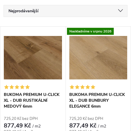
Řazení produktů
Nejprodávanější
Nejlevnější
Naskladníme v srpnu 2026
Nejdražší
Výpis produktů
Abecedně
BUKOMA PREMIUM U-CLICK
BUKOMA PREMIUM U-CLICK
XL - DUB RUSTIKÁLNÍ
XL - DUB BUNBURY
MEDOVÝ 6mm
ELEGANCE 6mm
725,20 Kč bez DPH
725,20 Kč bez DPH
877,49 Kč
877,49 Kč
/ m2
/ m2