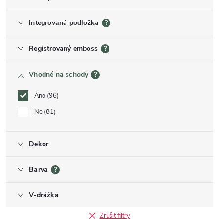
Integrovaná podložka
?
Registrovaný emboss
?
Vhodné na schody
?
Ano
96
Ne
81
Dekor
Barva
?
V-drážka
Zrušit filtry