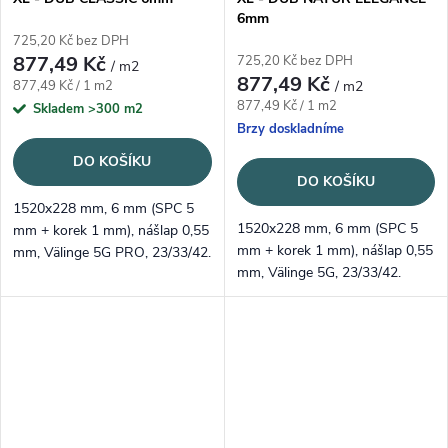
6mm
725,20 Kč bez DPH
877,49 Kč
725,20 Kč bez DPH
/ m2
877,49 Kč
Měrná cena:
877,49 Kč / 1 m2
/ m2
Měrná cena:
877,49 Kč / 1 m2
Skladem
>300 m2
Brzy doskladníme
DO KOŠÍKU
DO KOŠÍKU
1520x228 mm, 6 mm (SPC 5
1520x228 mm, 6 mm (SPC 5
mm + korek 1 mm), nášlap 0,55
mm + korek 1 mm), nášlap 0,55
mm, Välinge 5G PRO, 23/33/42.
mm, Välinge 5G, 23/33/42.
Nadčasový klasický dub s
Přirozený natur odstín s
registrovaným embossem.
registrovaným embossem –
univerzální volba.