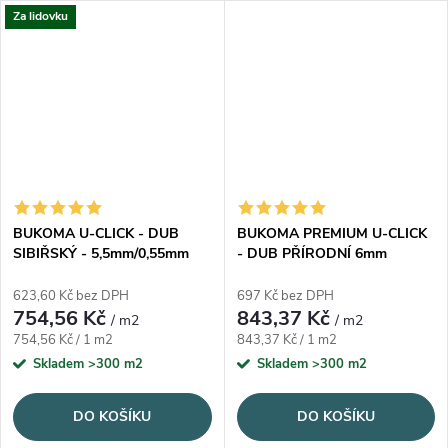
Za lidovku
prasklinami pro útulný, ale
došlap a rychlá pokládka na
moderní interiér.
zámek Välinge.
BUKOMA U-CLICK - DUB
BUKOMA PREMIUM U-CLICK
SIBIŘSKÝ - 5,5mm/0,55mm
- DUB PŘÍRODNÍ 6mm
623,60 Kč bez DPH
697 Kč bez DPH
754,56 Kč
843,37 Kč
/ m2
/ m2
Měrná cena:
Měrná cena:
754,56 Kč / 1 m2
843,37 Kč / 1 m2
Skladem
>300 m2
Skladem
>300 m2
DO KOŠÍKU
DO KOŠÍKU