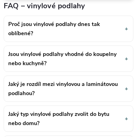
VZORKY ZDARMA
FAQ – vinylové podlahy
Dotkněte se kvality a vyberte
Proč jsou vinylové podlahy dnes tak
+
oblíbené?
Jsou vinylové podlahy vhodné do koupelny
+
nebo kuchyně?
Jaký je rozdíl mezi vinylovou a laminátovou
+
podlahou?
Jaký typ vinylové podlahy zvolit do bytu
+
nebo domu?