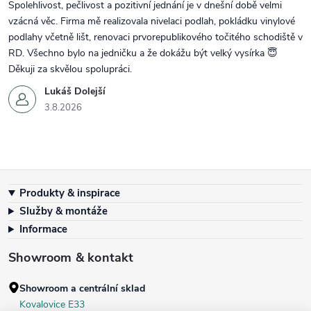
Spolehlivost, pečlivost a pozitivní jednání je v dnešní době velmi
vzácná věc. Firma mě realizovala nivelaci podlah, pokládku vinylové
podlahy včetně lišt, renovaci prvorepublikového točitého schodiště v
RD. Všechno bylo na jedničku a že dokážu být velký vysírka 😇
Děkuji za skvělou spolupráci.
Lukáš Dolejší
3.8.2026
Zápatí
Produkty & inspirace
Služby & montáže
Informace
Showroom & kontakt
Showroom a centrální sklad
Kovalovice E33