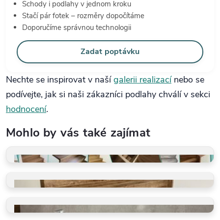
Schody i podlahy v jednom kroku
Stačí pár fotek – rozměry dopočítáme
Doporučíme správnou technologii
Zadat poptávku
Nechte se inspirovat v naší
galerii realizací
nebo se
podívejte, jak si naši zákazníci podlahy chválí v sekci
hodnocení
.
Mohlo by vás také zajímat
GALERIE REALIZACÍ
Schody, koupelny, restaurace
VINYLOVÉ SCHODY
Takto je děláme v BUKOMĚ
VINYLOVÉ KOUPELNY