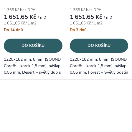
1 365 Kč bez DPH
1 365 Kč bez DPH
1 651,65 Kč
1 651,65 Kč
/ m2
/ m2
Měrná cena:
Měrná cena:
1 651,65 Kč / 1 m2
1 651,65 Kč / 1 m2
Do 14 dnů
Do 3 dnů
DO KOŠÍKU
DO KOŠÍKU
1220×182 mm, 8 mm (SOUND
1220×182 mm, 8 mm (SOUND
Core® + korek 1,5 mm), nášlap
Core® + korek 1,5 mm), nášlap
0,55 mm. Desert – světlý dub s
0,55 mm. Forest – Světlý odstín
ajemnou kresbou a elegantními
opticky zvětšuje prostor a
detaily dřeva.
zároveň vytváří příjemnou a
klidnou atmosféru.