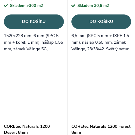
Skladem
>300 m2
Skladem
30,6 m2
DO KOŠÍKU
DO KOŠÍKU
1520x228 mm, 6 mm (SPC 5
6,5 mm (SPC 5 mm + IXPE 1,5
mm + korek 1 mm), nášlap 0,55
mm), nášlap 0,55 mm, zámek
mm, zámek Välinge 5G,
Välinge, 23/33/42. Světlý natur
23/33/42 – XL a tichý krok.
odstín, registrovaný emboss.
Velmi světlý severský odstín,
Doprodej / ukončená výroba.
registrovaný emboss.
COREtec Naturals 1200
COREtec Naturals 1200 Forest
Desert 8mm
8mm