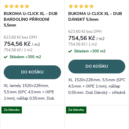
BUKOMA U-CLICK XL - DUB
BUKOMA U-CLICK XL - DUB
BARDOLÍNO PŘÍRODNÍ
DÁNSKÝ 5,5mm
5,5mm
623,60 Kč bez DPH
754,56 Kč
623,60 Kč bez DPH
/ m2
754,56 Kč
Měrná cena:
/ m2
754,56 Kč / 1 m2
Měrná cena:
754,56 Kč / 1 m2
Skladem
>300 m2
Skladem
>300 m2
DO KOŠÍKU
DO KOŠÍKU
XL 1520×228 mm, 5,5 mm (SPC
XL lamely 1520×228 mm,
4,5 mm + IXPE 1 mm), nášlap
5,5 mm (SPC 4,5 mm + IXPE
0,55 mm. Dub Dánský – středně
1 mm), nášlap 0,55 mm. Dub
světlý šedý tón a čistá kresba
Bardolíno Přírodní – nadčasový,
pro skandinávsky laděné
Za lidovku
Za lidovku
světle přírodní dekor;
prostory.
voděodolný, tichý a snadno
položitelný.