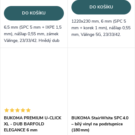
DO KOŠÍKU
DO KOŠÍKU
1220x230 mm, 6 mm (SPC 5
6,5 mm (SPC 5 mm + IXPE 1,5
mm + korek 1 mm), nášlap 0,55
mm), nášlap 0,55 mm, zámek
mm, Välinge 5G, 23/33/42.
Välinge, 23/33/42. Hnědý dub
Přírodní dubový tón,
Gladstone, registrovaný
registrovaný emboss.
emboss.
BUKOMA PREMIUM U-CLICK
BUKOMA StairWhite SPC 4.0
XL - DUB BARFOLD
– bílý vinyl na podstupnice
ELEGANCE 6 mm
(180 mm)