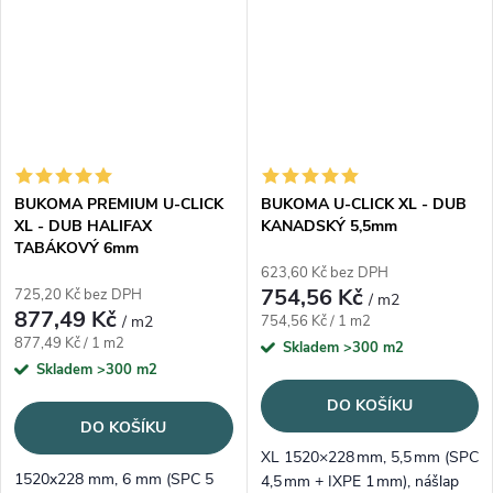
BUKOMA PREMIUM U-CLICK
BUKOMA U-CLICK XL - DUB
XL - DUB HALIFAX
KANADSKÝ 5,5mm
TABÁKOVÝ 6mm
623,60 Kč bez DPH
754,56 Kč
725,20 Kč bez DPH
/ m2
877,49 Kč
Měrná cena:
/ m2
754,56 Kč / 1 m2
Měrná cena:
877,49 Kč / 1 m2
Skladem
>300 m2
Skladem
>300 m2
DO KOŠÍKU
DO KOŠÍKU
XL 1520×228 mm, 5,5 mm (SPC
1520x228 mm, 6 mm (SPC 5
4,5 mm + IXPE 1 mm), nášlap