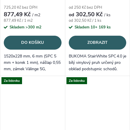
725,20 Kč bez DPH
od 250 Kč bez DPH
877,49 Kč
302,50 Kč
od
/ m2
/ ks
Měrná cena:
Měrná cena:
877,49 Kč / 1 m2
od 302,50 Kč / 1 ks
Skladem
>300 m2
Skladem 10+
169 ks
DO KOŠÍKU
ZOBRAZIT
1520x228 mm, 6 mm (SPC 5
BUKOMA StairWhite SPC 4.0 je
mm + korek 1 mm), nášlap 0,55
bílý vinylový pruh určený pro
mm, zámek Välinge 5G,
obklad podstupnic schodů.
23/33/42 – XL a tichý krok.
Pevné SPC jádro (4 mm),
Za lidovku
Za lidovku
Středně hnědý dub,
nášlapná vrstva 0,3 mm, bez
registrovaný emboss.
zámků po obvodu a bez
integrované...