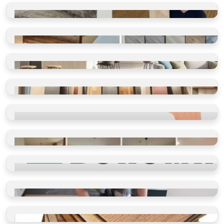
Ano, olepujeme i zdi
BLOG O PODLAHÁCH
Ano, olepujeme i zdi
SHOWROOM
Vidět, cítit, vybrat
VINYLOVÉ PODLAHY
Výběr dle místností
VINYLOVÉ PODLAHY
Výběr dle parametrů
HODNOCENÍ
Ověřeno spokojenými zákazníky
REFERENCE
Příběhy našich klientů
PROČ VYBRAT BUKOMU
Více než schody a vinyl
PROFI POKLÁDKY
Takto je děláme v BUKOMĚ