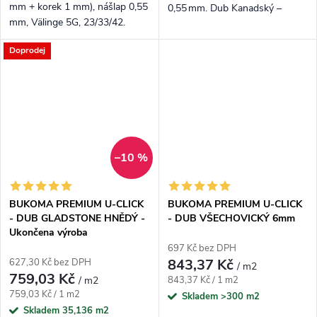
mm + korek 1 mm), nášlap 0,55
0,55 mm. Dub Kanadský –
mm, Välinge 5G, 23/33/42.
zlatavě medový odstín s
Tabákový tón „Halifax“,
decentními suky; odolný vinyl
Doprodej
registrovaný emboss.
pro domácnosti i kanceláře.
–10 %
BUKOMA PREMIUM U-CLICK
BUKOMA PREMIUM U-CLICK
- DUB GLADSTONE HNĚDÝ -
- DUB VŠECHOVICKÝ 6mm
Ukončena výroba
697 Kč bez DPH
843,37 Kč
627,30 Kč bez DPH
/ m2
759,03 Kč
Měrná cena:
/ m2
843,37 Kč / 1 m2
Měrná cena:
759,03 Kč / 1 m2
Skladem
>300 m2
Skladem
35,136 m2