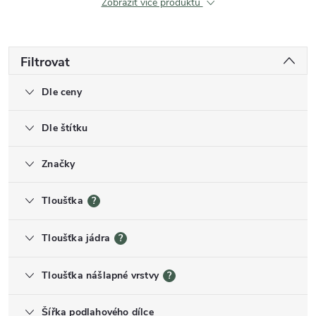
Zobrazit více produktů
Filtrovat
Dle ceny
Dle štítku
Značky
Tloušťka
?
Tloušťka jádra
?
Tloušťka nášlapné vrstvy
?
Šířka podlahového dílce