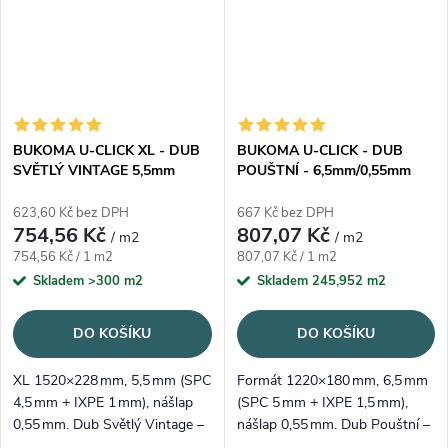
BUKOMA U-CLICK XL - DUB
BUKOMA U-CLICK - DUB
SVĚTLÝ VINTAGE 5,5mm
POUŠTNÍ - 6,5mm/0,55mm
623,60 Kč bez DPH
667 Kč bez DPH
754,56 Kč
807,07 Kč
/ m2
/ m2
Měrná cena:
Měrná cena:
754,56 Kč / 1 m2
807,07 Kč / 1 m2
Skladem
>300 m2
Skladem
245,952 m2
DO KOŠÍKU
DO KOŠÍKU
XL 1520×228 mm, 5,5 mm (SPC
Formát 1220×180 mm, 6,5 mm
4,5 mm + IXPE 1 mm), nášlap
(SPC 5 mm + IXPE 1,5 mm),
0,55 mm. Dub Světlý Vintage –
nášlap 0,55 mm. Dub Pouštní –
světlý rustik s jemnými
teple šedý „greige“ vzhled, tichý