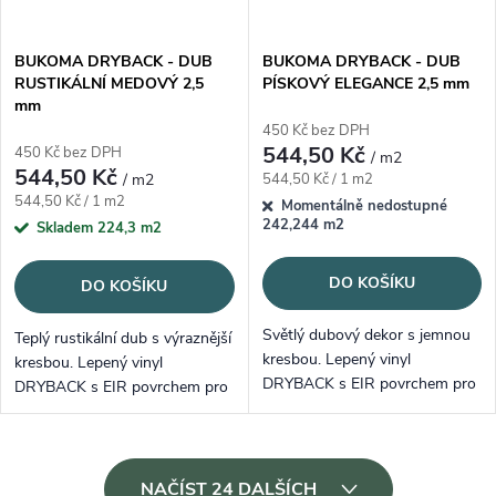
BUKOMA DRYBACK - DUB
BUKOMA DRYBACK - DUB
RUSTIKÁLNÍ MEDOVÝ 2,5
PÍSKOVÝ ELEGANCE 2,5 mm
mm
450 Kč bez DPH
544,50 Kč
450 Kč bez DPH
/ m2
544,50 Kč
Měrná cena:
/ m2
544,50 Kč / 1 m2
Měrná cena:
544,50 Kč / 1 m2
Momentálně nedostupné
242,244 m2
Skladem
224,3 m2
DO KOŠÍKU
DO KOŠÍKU
Světlý dubový dekor s jemnou
Teplý rustikální dub s výraznější
kresbou. Lepený vinyl
kresbou. Lepený vinyl
DRYBACK s EIR povrchem pro
DRYBACK s EIR povrchem pro
čistý a klidný vzhled interiéru.
živější vzhled podlahy.
Ovládací prvky výpisu
NAČÍST 24 DALŠÍCH