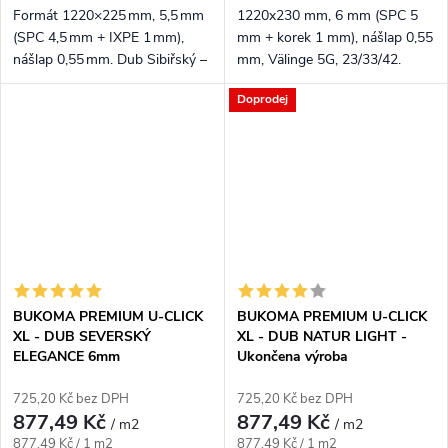
Formát 1220×225 mm, 5,5 mm
1220x230 mm, 6 mm (SPC 5
(SPC 4,5 mm + IXPE 1 mm),
mm + korek 1 mm), nášlap 0,55
nášlap 0,55 mm. Dub Sibiřský –
mm, Välinge 5G, 23/33/42.
velmi světlý krémový tón, který
Nadčasový přírodní dub,
Doprodej
prosvětlí a opticky zvětší
registrovaný emboss.
místnost.
BUKOMA PREMIUM U-CLICK
BUKOMA PREMIUM U-CLICK
XL - DUB SEVERSKÝ
XL - DUB NATUR LIGHT -
ELEGANCE 6mm
Ukončena výroba
725,20 Kč bez DPH
725,20 Kč bez DPH
877,49 Kč
877,49 Kč
/ m2
/ m2
Měrná cena:
Měrná cena:
877,49 Kč / 1 m2
877,49 Kč / 1 m2