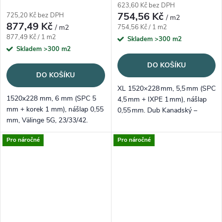
623,60 Kč bez DPH
754,56 Kč
725,20 Kč bez DPH
/ m2
877,49 Kč
Měrná cena:
/ m2
754,56 Kč / 1 m2
Měrná cena:
877,49 Kč / 1 m2
Skladem
>300 m2
Skladem
>300 m2
DO KOŠÍKU
DO KOŠÍKU
XL 1520×228 mm, 5,5 mm (SPC
1520x228 mm, 6 mm (SPC 5
4,5 mm + IXPE 1 mm), nášlap
mm + korek 1 mm), nášlap 0,55
0,55 mm. Dub Kanadský –
mm, Välinge 5G, 23/33/42.
zlatavě medový odstín s
Tabákový tón „Halifax“,
decentními suky; odolný vinyl
Pro náročné
Pro náročné
registrovaný emboss.
pro domácnosti i kanceláře.