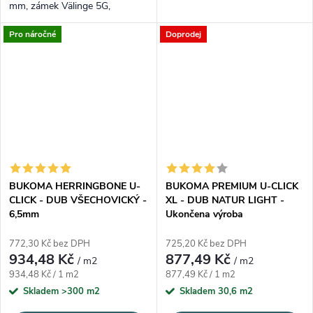
mm, zámek Välinge 5G,
IXPE 1 mm, nášlap 0,55 mm a
23/33/42 – XL a tichý krok.
rozměr 635×127 mm.
Pro náročné
Doprodej
Velmi světlý severský odstín,
registrovaný emboss.
BUKOMA HERRINGBONE U-
BUKOMA PREMIUM U-CLICK
CLICK - DUB VŠECHOVICKÝ -
XL - DUB NATUR LIGHT -
6,5mm
Ukončena výroba
772,30 Kč bez DPH
725,20 Kč bez DPH
934,48 Kč
877,49 Kč
/ m2
/ m2
Měrná cena:
Měrná cena:
934,48 Kč / 1 m2
877,49 Kč / 1 m2
Skladem
>300 m2
Skladem
30,6 m2