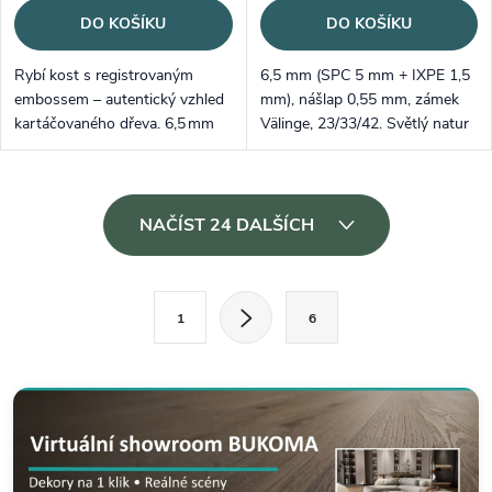
DO KOŠÍKU
DO KOŠÍKU
Rybí kost s registrovaným
6,5 mm (SPC 5 mm + IXPE 1,5
embossem – autentický vzhled
mm), nášlap 0,55 mm, zámek
kartáčovaného dřeva. 6,5 mm
Välinge, 23/33/42. Světlý natur
(SPC 5 mm + IXPE 1,5 mm),
odstín, registrovaný emboss.
nášlap 0,55 mm; lamely
Doprodej / ukončená výroba.
610×122 mm. Středně tmavý
Ovládací prvky výpisu
dekor Dub...
NAČÍST 24 DALŠÍCH
Stránkování
1
6