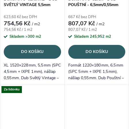
SVĚTLÝ VINTAGE 5,5mm
POUŠTNÍ - 6,5mm/0,55mm
623,60 Kč bez DPH
667 Kč bez DPH
754,56 Kč
807,07 Kč
/ m2
/ m2
Měrná cena:
Měrná cena:
754,56 Kč / 1 m2
807,07 Kč / 1 m2
Skladem
>300 m2
Skladem
245,952 m2
DO KOŠÍKU
DO KOŠÍKU
XL 1520×228 mm, 5,5 mm (SPC
Formát 1220×180 mm, 6,5 mm
4,5 mm + IXPE 1 mm), nášlap
(SPC 5 mm + IXPE 1,5 mm),
0,55 mm. Dub Světlý Vintage –
nášlap 0,55 mm. Dub Pouštní –
světlý rustik s jemnými
teple šedý „greige“ vzhled, tichý
Za lidovku
prasklinami pro útulný, ale
došlap a rychlá pokládka na
moderní interiér.
zámek Välinge.