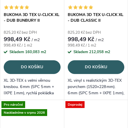
BUKOMA 3D TEX U-CLICK XL
BUKOMA 3D TEX U-CLICK XL
- DUB BUNBURY II
- DUB CLASSIC II
825,20 Kč bez DPH
825,20 Kč bez DPH
998,49 Kč
998,49 Kč
/ m2
/ m2
Měrná cena:
Měrná cena:
998,49 Kč / 1 m2
998,49 Kč / 1 m2
Skladem
160,083 m2
Skladem
212,058 m2
DO KOŠÍKU
DO KOŠÍKU
XL 3D‑TEX s velmi věrnou
XL vinyl s realistickým 3D‑TEX
kresbou. 6 mm (SPC 5 mm +
povrchem (1520×228 mm).
IXPE 1 mm), rychlá pokládka
6 mm (SPC 5 mm + IXPE 1 mm),
Välinge 5G. Dub Bunbury II –
tichý a voděodolný. Dub
Pro náročné
Doprodej
teplý, elegantní odstín, který
Classic II – nadčasový, světle
zútulní prostor.
hnědý odstín pro moderní
Naskladníme v srpnu 2026
interiér.