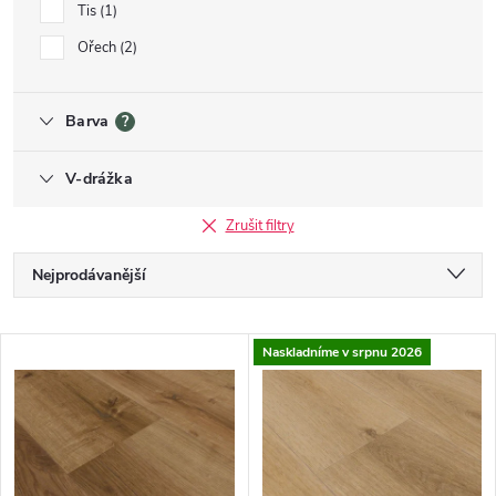
Tis
1
Ořech
2
Barva
?
V-drážka
Zrušit filtry
Řazení produktů
Nejprodávanější
Nejlevnější
Výpis produktů
Naskladníme v srpnu 2026
Nejdražší
Abecedně