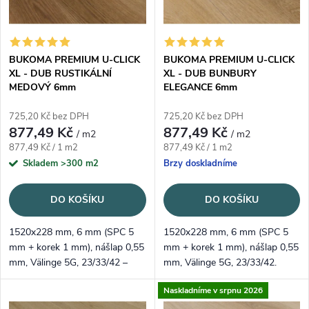
BUKOMA PREMIUM U-CLICK
BUKOMA PREMIUM U-CLICK
XL - DUB RUSTIKÁLNÍ
XL - DUB BUNBURY
MEDOVÝ 6mm
ELEGANCE 6mm
725,20 Kč bez DPH
725,20 Kč bez DPH
877,49 Kč
877,49 Kč
/ m2
/ m2
Měrná cena:
Měrná cena:
877,49 Kč / 1 m2
877,49 Kč / 1 m2
Skladem
>300 m2
Brzy doskladníme
DO KOŠÍKU
DO KOŠÍKU
1520x228 mm, 6 mm (SPC 5
1520x228 mm, 6 mm (SPC 5
mm + korek 1 mm), nášlap 0,55
mm + korek 1 mm), nášlap 0,55
mm, Välinge 5G, 23/33/42 –
mm, Välinge 5G, 23/33/42.
voděodolné a tiché. Medově
Teplejší elegantní odstín dubu,
Naskladníme v srpnu 2026
teplý rustikální dekor s
registrovaný emboss.
registrovaným embossem.