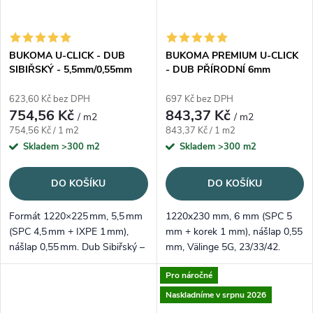
BUKOMA U-CLICK - DUB
BUKOMA PREMIUM U-CLICK
SIBIŘSKÝ - 5,5mm/0,55mm
- DUB PŘÍRODNÍ 6mm
623,60 Kč bez DPH
697 Kč bez DPH
754,56 Kč
843,37 Kč
/ m2
/ m2
Měrná cena:
Měrná cena:
754,56 Kč / 1 m2
843,37 Kč / 1 m2
Skladem
>300 m2
Skladem
>300 m2
DO KOŠÍKU
DO KOŠÍKU
Formát 1220×225 mm, 5,5 mm
1220x230 mm, 6 mm (SPC 5
(SPC 4,5 mm + IXPE 1 mm),
mm + korek 1 mm), nášlap 0,55
nášlap 0,55 mm. Dub Sibiřský –
mm, Välinge 5G, 23/33/42.
velmi světlý krémový tón, který
Nadčasový přírodní dub,
Pro náročné
prosvětlí a opticky zvětší
registrovaný emboss.
místnost.
Naskladníme v srpnu 2026