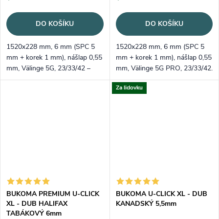
DO KOŠÍKU
DO KOŠÍKU
1520x228 mm, 6 mm (SPC 5
1520x228 mm, 6 mm (SPC 5
mm + korek 1 mm), nášlap 0,55
mm + korek 1 mm), nášlap 0,55
mm, Välinge 5G, 23/33/42 –
mm, Välinge 5G PRO, 23/33/42.
voděodolné a tiché. Světlý
Přírodní „Halifax“ s
Za lidovku
pískový dekor, registrovaný
charakterem, registrovaný
emboss.
emboss.
BUKOMA PREMIUM U-CLICK
BUKOMA U-CLICK XL - DUB
XL - DUB HALIFAX
KANADSKÝ 5,5mm
TABÁKOVÝ 6mm