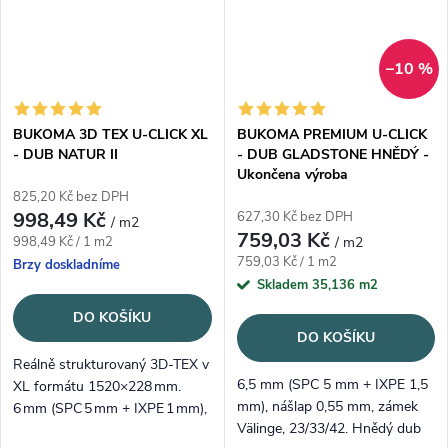
–10 %
BUKOMA 3D TEX U-CLICK XL
BUKOMA PREMIUM U-CLICK
- DUB NATUR II
- DUB GLADSTONE HNĚDÝ -
Ukončena výroba
825,20 Kč bez DPH
998,49 Kč
627,30 Kč bez DPH
/ m2
759,03 Kč
Měrná cena:
998,49 Kč / 1 m2
/ m2
Měrná cena:
759,03 Kč / 1 m2
Brzy doskladníme
Skladem
35,136 m2
DO KOŠÍKU
DO KOŠÍKU
Reálně strukturovaný 3D‑TEX v
6,5 mm (SPC 5 mm + IXPE 1,5
XL formátu 1520×228 mm.
mm), nášlap 0,55 mm, zámek
6 mm (SPC 5 mm + IXPE 1 mm),
Välinge, 23/33/42. Hnědý dub
voděodolná a tichá. Dub Natur II