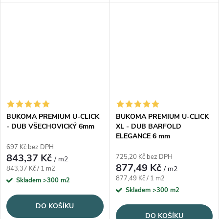
Gladstone, registrovaný
– přirozeně neutrální tón, který
emboss.
se hodí téměř všude.
BUKOMA PREMIUM U-CLICK
BUKOMA PREMIUM U-CLICK
- DUB VŠECHOVICKÝ 6mm
XL - DUB BARFOLD
ELEGANCE 6 mm
697 Kč bez DPH
843,37 Kč
725,20 Kč bez DPH
/ m2
877,49 Kč
Měrná cena:
843,37 Kč / 1 m2
/ m2
Měrná cena:
877,49 Kč / 1 m2
Skladem
>300 m2
Skladem
>300 m2
DO KOŠÍKU
DO KOŠÍKU