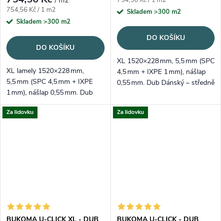
/ m2
754,56 Kč / 1 m2
Měrná cena:
754,56 Kč / 1 m2
Skladem
>300 m2
Skladem
>300 m2
DO KOŠÍKU
DO KOŠÍKU
XL 1520×228 mm, 5,5 mm (SPC
XL lamely 1520×228 mm,
4,5 mm + IXPE 1 mm), nášlap
5,5 mm (SPC 4,5 mm + IXPE
0,55 mm. Dub Dánský – středně
1 mm), nášlap 0,55 mm. Dub
světlý šedý tón a čistá kresba
Bardolíno Přírodní – nadčasový,
pro skandinávsky laděné
Za lidovku
Za lidovku
světle přírodní dekor;
prostory.
voděodolný, tichý a snadno
položitelný.
BUKOMA U-CLICK XL - DUB
BUKOMA U-CLICK - DUB