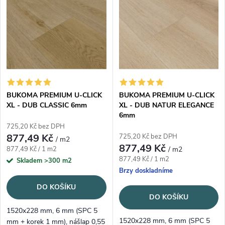
BUKOMA PREMIUM U-CLICK
BUKOMA PREMIUM U-CLICK
XL - DUB CLASSIC 6mm
XL - DUB NATUR ELEGANCE
6mm
725,20 Kč bez DPH
877,49 Kč
725,20 Kč bez DPH
/ m2
877,49 Kč
Měrná cena:
877,49 Kč / 1 m2
/ m2
Měrná cena:
877,49 Kč / 1 m2
Skladem
>300 m2
Brzy doskladníme
DO KOŠÍKU
DO KOŠÍKU
1520x228 mm, 6 mm (SPC 5
1520x228 mm, 6 mm (SPC 5
mm + korek 1 mm), nášlap 0,55