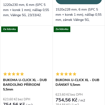
1220x230 mm, 6 mm (SPC 5
1520x228 mm, 6 mm (SPC 5
mm + korek 1 mm), nášlap 0,55
mm + korek 1 mm), nášlap 0,55
mm, Välinge 5G, 23/33/42.
mm, zámek Välinge 5G,
Přírodní dubový tón,
23/33/42 – XL a tichý krok.
registrovaný emboss.
Za lidovku
Za lidovku
Středně hnědý dub,
registrovaný emboss.
BUKOMA U-CLICK XL - DUB
BUKOMA U-CLICK XL - DUB
BARDOLÍNO PŘÍRODNÍ
DÁNSKÝ 5,5mm
5,5mm
623,60 Kč bez DPH
754,56 Kč
623,60 Kč bez DPH
/ m2
754,56 Kč
Měrná cena: