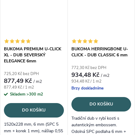
BUKOMA PREMIUM U-CLICK
BUKOMA HERRINGBONE U-
XL - DUB SEVERSKÝ
CLICK - DUB CLASSIC 6 mm
ELEGANCE 6mm
772,30 Kč bez DPH
934,48 Kč
725,20 Kč bez DPH
/ m2
877,49 Kč
Měrná cena:
/ m2
934,48 Kč / 1 m2
Měrná cena:
877,49 Kč / 1 m2
Brzy doskladníme
Skladem
>300 m2
DO KOŠÍKU
DO KOŠÍKU
Tradiční dub v rybí kosti s
1520x228 mm, 6 mm (SPC 5
autentickým embossem.
mm + korek 1 mm), nášlap 0,55
Odolná SPC podlaha 6 mm +