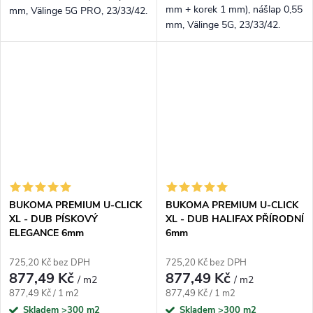
mm + korek 1 mm), nášlap 0,55
mm, Välinge 5G PRO, 23/33/42.
mm, Välinge 5G, 23/33/42.
Nadčasový klasický dub s
Přirozený natur odstín s
registrovaným embossem.
registrovaným embossem –
univerzální volba.
BUKOMA PREMIUM U-CLICK
BUKOMA PREMIUM U-CLICK
XL - DUB PÍSKOVÝ
XL - DUB HALIFAX PŘÍRODNÍ
ELEGANCE 6mm
6mm
725,20 Kč bez DPH
725,20 Kč bez DPH
877,49 Kč
877,49 Kč
/ m2
/ m2
Měrná cena:
Měrná cena:
877,49 Kč / 1 m2
877,49 Kč / 1 m2
Skladem
>300 m2
Skladem
>300 m2