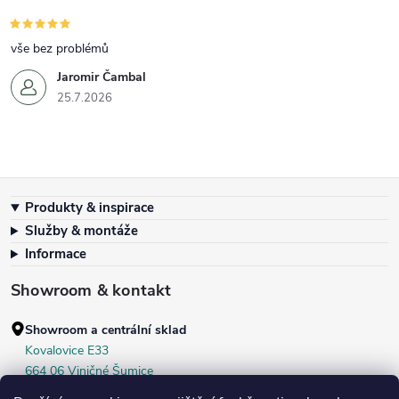
vše bez problémů
Jaromir Čambal
25.7.2026
Zápatí
Produkty & inspirace
Služby & montáže
Informace
Showroom & kontakt
Showroom a centrální sklad
Kovalovice E33
664 06 Viničné Šumice
okr. Brno‑venkov, ČR