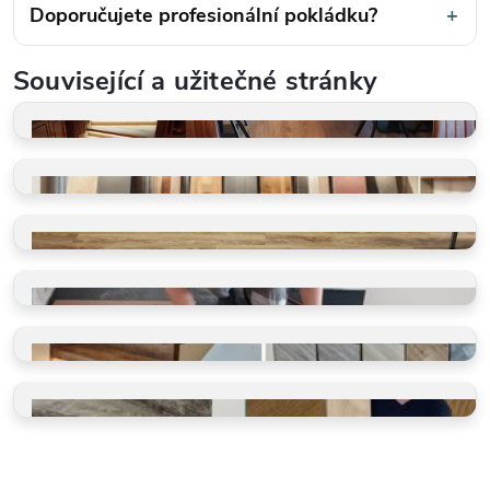
Doporučujete profesionální pokládku?
+
Související a užitečné stránky
KOMERČNÍ REALIZACE
Restaurace, obchody, kanceláře
PLOVOUCÍ VINYL
Vhodný i pro komerční provoz
LEPENÝ VINYL
Řešení pro vyšší zátěž
PROFESIONÁLNÍ POKLÁDKY
Zkušenosti z provozů
SHOWROOM
Ukázky řešení naživo
BLOG O PODLAHÁCH
Rady pro komerční provozy