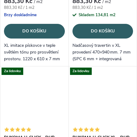
883,30 Kč
883,30 Kč
/ m2
/ m2
Měrná cena:
Měrná cena:
883,30 Kč / 1 m2
883,30 Kč / 1 m2
Brzy doskladníme
Skladem
134,81 m2
DO KOŠÍKU
DO KOŠÍKU
XL imitace pískovce v teple
Nadčasový travertin v XL
světlém tónu pro prosvětlení
provedení 470×940 mm. 7 mm
prostoru. 1220 x 610 x 7 mm
(SPC 6 mm + integrovaná
(SPC 6 mm + korková podložka
korková podložka 1 mm),
Za lidovku
Za lidovku
1 mm), nášlap 0,55 mm – tichá
nášlap 0,55 mm – odolná a
chůze a čistá pokládka na
voděodolná volba do kuchyní i
zámek...
koupelen.