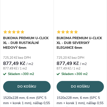
BUKOMA PREMIUM U-CLICK
BUKOMA PREMIUM U-CLICK
XL - DUB RUSTIKÁLNÍ
XL - DUB SEVERSKÝ
MEDOVÝ 6mm
ELEGANCE 6mm
725,20 Kč bez DPH
725,20 Kč bez DPH
877,49 Kč
877,49 Kč
/ m2
/ m2
Měrná cena:
Měrná cena:
877,49 Kč / 1 m2
877,49 Kč / 1 m2
Skladem
>300 m2
Skladem
>300 m2
DO KOŠÍKU
DO KOŠÍKU
1520x228 mm, 6 mm (SPC 5
1520x228 mm, 6 mm (SPC 5
mm + korek 1 mm), nášlap 0,55
mm + korek 1 mm), nášlap 0,55