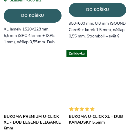
Skladem
>300 m2
DO KOŠÍKU
DO KOŠÍKU
950×600 mm, 8,8 mm (SOUND
XL lamely 1520×228 mm,
Core® + korek 1,5 mm), nášlap
5,5 mm (SPC 4,5 mm + IXPE
0,55 mm. Stromboli – světlý
1 mm), nášlap 0,55 mm. Dub
šedý velkoformátový dekor s
Bardolíno Přírodní – nadčasový,
moderním betonovým
Za lidovku
světle přírodní dekor;
vzhledem.
voděodolný, tichý a snadno
položitelný.
BUKOMA PREMIUM U-CLICK
BUKOMA U-CLICK XL - DUB
XL - DUB LEGEND ELEGANCE
KANADSKÝ 5,5mm
6mm