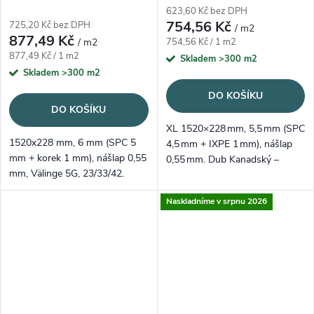
623,60 Kč bez DPH
754,56 Kč
725,20 Kč bez DPH
/ m2
877,49 Kč
Měrná cena:
/ m2
754,56 Kč / 1 m2
Měrná cena:
877,49 Kč / 1 m2
Skladem
>300 m2
Skladem
>300 m2
DO KOŠÍKU
DO KOŠÍKU
XL 1520×228 mm, 5,5 mm (SPC
1520x228 mm, 6 mm (SPC 5
4,5 mm + IXPE 1 mm), nášlap
mm + korek 1 mm), nášlap 0,55
0,55 mm. Dub Kanadský –
mm, Välinge 5G, 23/33/42.
zlatavě medový odstín s
Elegantní natur dekor s jemnou
decentními suky; odolný vinyl
Naskladníme v srpnu 2026
kresbou, registrovaný emboss.
pro domácnosti i kanceláře.