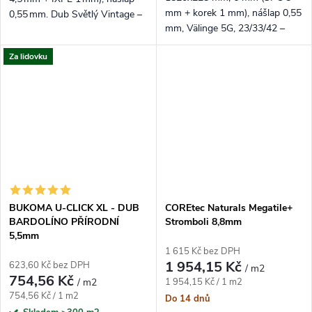
mm + korek 1 mm), nášlap 0,55
0,55 mm. Dub Světlý Vintage –
mm, Välinge 5G, 23/33/42 –
světlý rustik s jemnými
voděodolné a tiché. Světlý
prasklinami pro útulný, ale
Za lidovku
pískový dekor, registrovaný
moderní interiér.
emboss.
BUKOMA U-CLICK XL - DUB
COREtec Naturals Megatile+
BARDOLÍNO PŘÍRODNÍ
Stromboli 8,8mm
5,5mm
1 615 Kč bez DPH
1 954,15 Kč
623,60 Kč bez DPH
/ m2
754,56 Kč
Měrná cena:
/ m2
1 954,15 Kč / 1 m2
Měrná cena:
754,56 Kč / 1 m2
Do 14 dnů