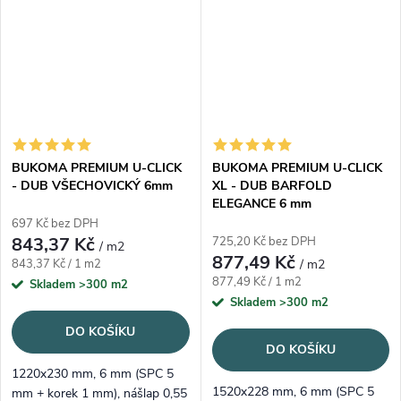
BUKOMA PREMIUM U-CLICK
BUKOMA PREMIUM U-CLICK
- DUB VŠECHOVICKÝ 6mm
XL - DUB BARFOLD
ELEGANCE 6 mm
697 Kč bez DPH
843,37 Kč
725,20 Kč bez DPH
/ m2
877,49 Kč
Měrná cena:
843,37 Kč / 1 m2
/ m2
Měrná cena:
877,49 Kč / 1 m2
Skladem
>300 m2
Skladem
>300 m2
DO KOŠÍKU
DO KOŠÍKU
1220x230 mm, 6 mm (SPC 5
1520x228 mm, 6 mm (SPC 5
mm + korek 1 mm), nášlap 0,55