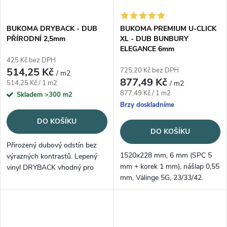
BUKOMA DRYBACK - DUB
BUKOMA PREMIUM U-CLICK
PŘÍRODNÍ 2,5mm
XL - DUB BUNBURY
ELEGANCE 6mm
425 Kč bez DPH
514,25 Kč
725,20 Kč bez DPH
/ m2
877,49 Kč
Měrná cena:
514,25 Kč / 1 m2
/ m2
Měrná cena:
877,49 Kč / 1 m2
Skladem
>300 m2
Brzy doskladníme
DO KOŠÍKU
DO KOŠÍKU
Přirozený dubový odstín bez
1520x228 mm, 6 mm (SPC 5
výrazných kontrastů. Lepený
mm + korek 1 mm), nášlap 0,55
vinyl DRYBACK vhodný pro
mm, Välinge 5G, 23/33/42.
univerzální použití.
Teplejší elegantní odstín dubu,
registrovaný emboss.