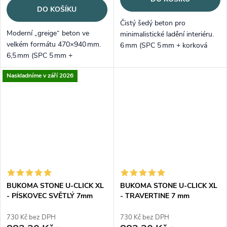
DO KOŠÍKU
Čistý šedý beton pro
Moderní „greige“ beton ve
minimalistické ladění interiéru.
velkém formátu 470×940 mm.
6 mm (SPC 5 mm + korková
6,5 mm (SPC 5 mm +
podložka 1 mm), nášlap
integrovaná podložka 1,5 mm),
0,55 mm – tichý došlap a rychlá
Naskladníme v září 2026
nášlap 0,55 mm – vysoká
instalace se zámkem
odolnost a komfortní kročej
Välinge 5G.
bez lepidla díky...
BUKOMA STONE U-CLICK XL
BUKOMA STONE U-CLICK XL
- PÍSKOVEC SVĚTLÝ 7mm
- TRAVERTINE 7 mm
730 Kč bez DPH
730 Kč bez DPH