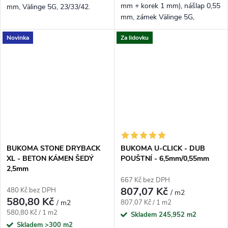
mm + korek 1 mm), nášlap 0,55
mm, Välinge 5G, 23/33/42.
mm, zámek Välinge 5G,
Přírodní dubový tón,
23/33/42 – XL a tichý krok.
registrovaný emboss.
Novinka
Za lidovku
Středně hnědý dub,
registrovaný emboss.
BUKOMA STONE DRYBACK
BUKOMA U-CLICK - DUB
XL - BETON KÁMEN ŠEDÝ
POUŠTNÍ - 6,5mm/0,55mm
2,5mm
667 Kč bez DPH
807,07 Kč
480 Kč bez DPH
/ m2
580,80 Kč
Měrná cena:
/ m2
807,07 Kč / 1 m2
Měrná cena:
580,80 Kč / 1 m2
Skladem
245,952 m2
Skladem
>300 m2