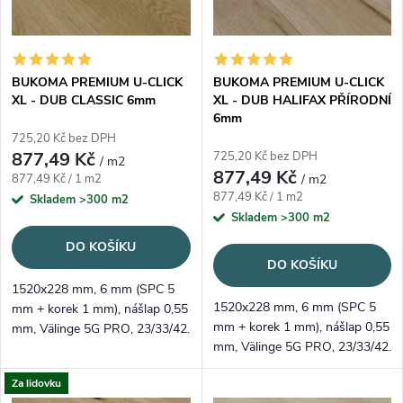
BUKOMA PREMIUM U-CLICK
BUKOMA PREMIUM U-CLICK
XL - DUB CLASSIC 6mm
XL - DUB HALIFAX PŘÍRODNÍ
6mm
725,20 Kč bez DPH
877,49 Kč
725,20 Kč bez DPH
/ m2
877,49 Kč
Měrná cena:
877,49 Kč / 1 m2
/ m2
Měrná cena:
877,49 Kč / 1 m2
Skladem
>300 m2
Skladem
>300 m2
DO KOŠÍKU
DO KOŠÍKU
1520x228 mm, 6 mm (SPC 5
1520x228 mm, 6 mm (SPC 5
mm + korek 1 mm), nášlap 0,55
mm + korek 1 mm), nášlap 0,55
mm, Välinge 5G PRO, 23/33/42.
mm, Välinge 5G PRO, 23/33/42.
Nadčasový klasický dub s
Přírodní „Halifax“ s
registrovaným embossem.
Za lidovku
charakterem, registrovaný