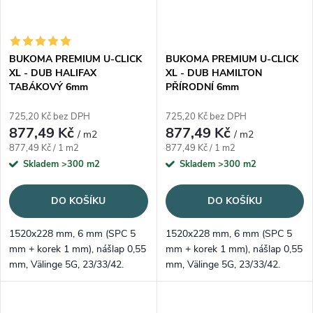
BUKOMA PREMIUM U-CLICK
BUKOMA PREMIUM U-CLICK
XL - DUB HALIFAX
XL - DUB HAMILTON
TABÁKOVÝ 6mm
PŘÍRODNÍ 6mm
725,20 Kč bez DPH
725,20 Kč bez DPH
877,49 Kč
877,49 Kč
/ m2
/ m2
Měrná cena:
Měrná cena:
877,49 Kč / 1 m2
877,49 Kč / 1 m2
Skladem
>300 m2
Skladem
>300 m2
DO KOŠÍKU
DO KOŠÍKU
1520x228 mm, 6 mm (SPC 5
1520x228 mm, 6 mm (SPC 5
mm + korek 1 mm), nášlap 0,55
mm + korek 1 mm), nášlap 0,55
mm, Välinge 5G, 23/33/42.
mm, Välinge 5G, 23/33/42.
Tabákový tón „Halifax“,
Vyvážený přírodní odstín
registrovaný emboss.
Hamilton, registrovaný emboss.