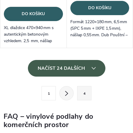
DO KOŠÍKU
DO KOŠÍKU
Formát 1220×180 mm, 6,5 mm
XL dlaždice 470×940 mm s
(SPC 5 mm + IXPE 1,5 mm),
autentickým betonovým
nášlap 0,55 mm. Dub Pouštní –
vzhledem. 2,5 mm, nášlap
teple šedý „greige“ vzhled, tichý
0,7 mm – nadstandartní
došlap a rychlá pokládka na
nášlapná vrstva pro maximální
zámek Välinge.
zátěž
Ovládací prvky výpisu
NAČÍST 24 DALŠÍCH
Stránkování
1
4
FAQ – vinylové podlahy do
komerčních prostor