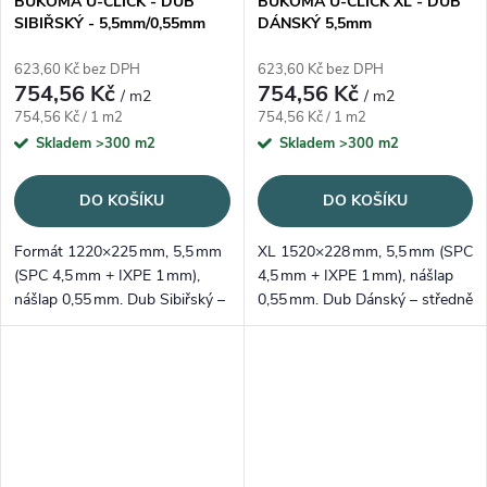
BUKOMA U-CLICK - DUB
BUKOMA U-CLICK XL - DUB
SIBIŘSKÝ - 5,5mm/0,55mm
DÁNSKÝ 5,5mm
623,60 Kč bez DPH
623,60 Kč bez DPH
754,56 Kč
754,56 Kč
/ m2
/ m2
Měrná cena:
Měrná cena:
754,56 Kč / 1 m2
754,56 Kč / 1 m2
Skladem
>300 m2
Skladem
>300 m2
DO KOŠÍKU
DO KOŠÍKU
Formát 1220×225 mm, 5,5 mm
XL 1520×228 mm, 5,5 mm (SPC
(SPC 4,5 mm + IXPE 1 mm),
4,5 mm + IXPE 1 mm), nášlap
nášlap 0,55 mm. Dub Sibiřský –
0,55 mm. Dub Dánský – středně
velmi světlý krémový tón, který
světlý šedý tón a čistá kresba
prosvětlí a opticky zvětší
pro skandinávsky laděné
místnost.
prostory.