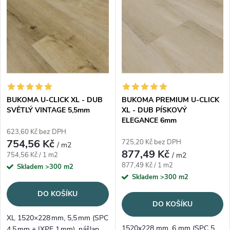
emboss.
BUKOMA U-CLICK XL - DUB
BUKOMA PREMIUM U-CLICK
SVĚTLÝ VINTAGE 5,5mm
XL - DUB PÍSKOVÝ
ELEGANCE 6mm
623,60 Kč bez DPH
754,56 Kč
725,20 Kč bez DPH
/ m2
877,49 Kč
Měrná cena:
754,56 Kč / 1 m2
/ m2
Měrná cena:
877,49 Kč / 1 m2
Skladem
>300 m2
Skladem
>300 m2
DO KOŠÍKU
DO KOŠÍKU
XL 1520×228 mm, 5,5 mm (SPC
1520x228 mm, 6 mm (SPC 5
4,5 mm + IXPE 1 mm), nášlap