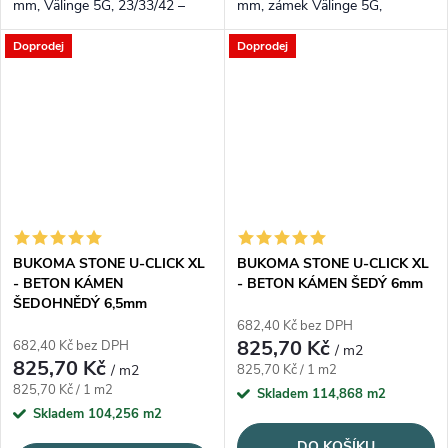
mm, Välinge 5G, 23/33/42 –
mm, zámek Välinge 5G,
voděodolné a tiché. Medově
23/33/42 – XL a tichý krok.
Doprodej
Doprodej
teplý rustikální dekor s
Velmi světlý severský odstín,
registrovaným embossem.
registrovaný emboss.
BUKOMA STONE U-CLICK XL
BUKOMA STONE U-CLICK XL
- BETON KÁMEN
- BETON KÁMEN ŠEDÝ 6mm
ŠEDOHNĚDÝ 6,5mm
682,40 Kč bez DPH
825,70 Kč
682,40 Kč bez DPH
/ m2
825,70 Kč
Měrná cena:
/ m2
825,70 Kč / 1 m2
Měrná cena:
825,70 Kč / 1 m2
Skladem
114,868 m2
Skladem
104,256 m2
DO KOŠÍKU