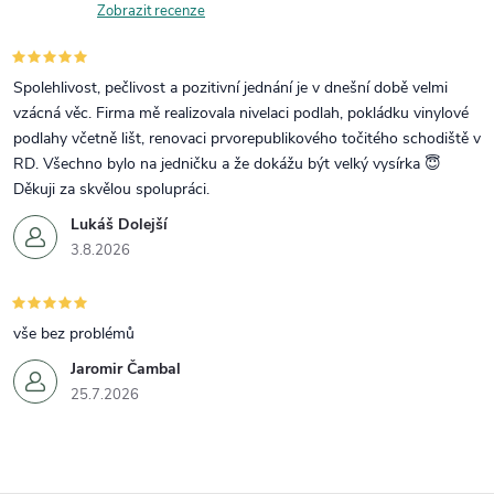
Zobrazit recenze
Spolehlivost, pečlivost a pozitivní jednání je v dnešní době velmi
vzácná věc. Firma mě realizovala nivelaci podlah, pokládku vinylové
podlahy včetně lišt, renovaci prvorepublikového točitého schodiště v
RD. Všechno bylo na jedničku a že dokážu být velký vysírka 😇
Děkuji za skvělou spolupráci.
Lukáš Dolejší
3.8.2026
vše bez problémů
Jaromir Čambal
25.7.2026